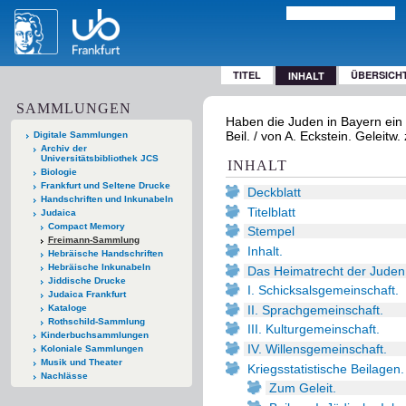
TITEL
ÜBERSICH
INHALT
SAMMLUNGEN
Haben die Juden in Bayern ein H
Beil. / von A. Eckstein. Geleitw.
Digitale Sammlungen
Archiv der
Universitätsbibliothek JCS
INHALT
Biologie
Frankfurt und Seltene Drucke
Deckblatt
Handschriften und Inkunabeln
Titelblatt
Judaica
Compact Memory
Stempel
Freimann-Sammlung
Inhalt.
Hebräische Handschriften
Hebräische Inkunabeln
Das Heimatrecht der Juden
Jiddische Drucke
I. Schicksalsgemeinschaft.
Judaica Frankfurt
II. Sprachgemeinschaft.
Kataloge
Rothschild-Sammlung
III. Kulturgemeinschaft.
Kinderbuchsammlungen
IV. Willensgemeinschaft.
Koloniale Sammlungen
Musik und Theater
Kriegsstatistische Beilagen.
Nachlässe
Zum Geleit.