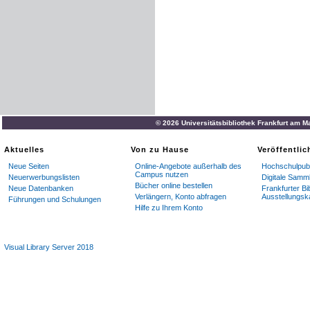
© 2026 Universitätsbibliothek Frankfurt am M
Aktuelles
Von zu Hause
Veröffentli
Neue Seiten
Online-Angebote außerhalb des
Hochschulpubl
Campus nutzen
Neuerwerbungslisten
Digitale Samm
Bücher online bestellen
Neue Datenbanken
Frankfurter Bi
Verlängern, Konto abfragen
Ausstellungsk
Führungen und Schulungen
Hilfe zu Ihrem Konto
Visual Library Server 2018