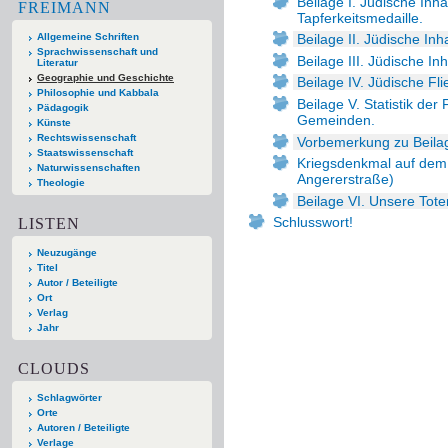
Beilage I. Jüdische Inh
FREIMANN
Tapferkeitsmedaille.
Allgemeine Schriften
Beilage II. Jüdische Inh
Sprachwissenschaft und
Beilage III. Jüdische I
Literatur
Geographie und Geschichte
Beilage IV. Jüdische Fl
Philosophie und Kabbala
Beilage V. Statistik der
Pädagogik
Gemeinden.
Künste
Rechtswissenschaft
Vorbemerkung zu Beilag
Staatswissenschaft
Kriegsdenkmal auf dem 
Naturwissenschaften
Angererstraße)
Theologie
Beilage VI. Unsere Tote
Schlusswort!
LISTEN
Neuzugänge
Titel
Autor / Beteiligte
Ort
Verlag
Jahr
CLOUDS
Schlagwörter
Orte
Autoren / Beteiligte
Verlage