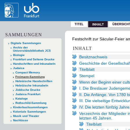
TITEL
ÜBERSICH
INHALT
SAMMLUNGEN
Festschrift zur Säcular-Feier 
Digitale Sammlungen
Archiv der
INHALT
Universitätsbibliothek JCS
Biologie
Besitznachweis
Frankfurt und Seltene Drucke
Geschichte der Gesellschaf
Handschriften und Inkunabeln
Judaica
Titelblatt
Compact Memory
Stempel
Freimann-Sammlung
Hebräische Handschriften
Wenn der Beginn einer cultu
Hebräische Inkunabeln
I. Die Breslauer Judengeme
Jiddische Drucke
II. Die Anfänge. Von 1780 b
Judaica Frankfurt
Kataloge
III. Die vielseitige Entwicklu
Rothschild-Sammlung
IV. Die letzten fünfzig Jahr
Kinderbuchsammlungen
Koloniale Sammlungen
Verzeichnis der Mitglieder 
Musik und Theater
letzten 45 Jahren.
Nachlässe
Titelblatt