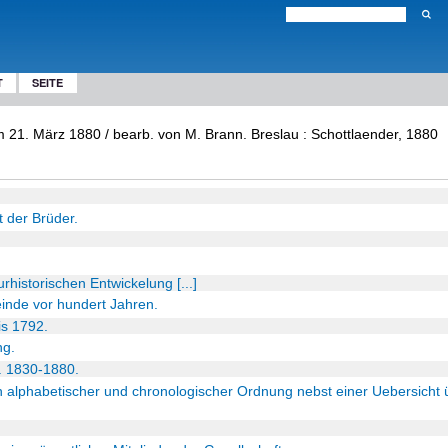
T
SEITE
am 21. März 1880 / bearb. von M. Brann. Breslau : Schottlaender, 1880
t der Brüder.
rhistorischen Entwickelung [...]
inde vor hundert Jahren.
is 1792.
ng.
e. 1830-1880.
in alphabetischer und chronologischer Ordnung nebst einer Uebersicht 