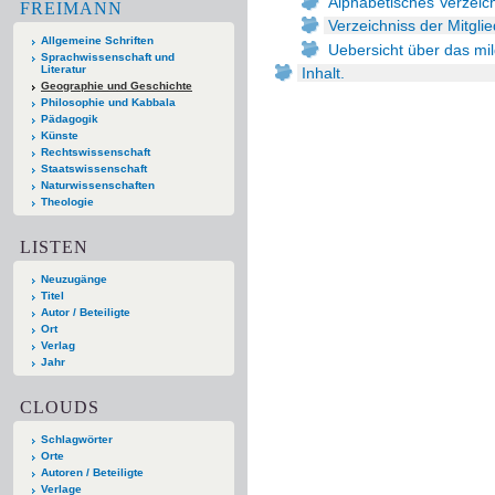
Alphabetisches Verzeich
FREIMANN
Verzeichniss der Mitgli
Allgemeine Schriften
Uebersicht über das mil
Sprachwissenschaft und
Literatur
Inhalt.
Geographie und Geschichte
Philosophie und Kabbala
Pädagogik
Künste
Rechtswissenschaft
Staatswissenschaft
Naturwissenschaften
Theologie
LISTEN
Neuzugänge
Titel
Autor / Beteiligte
Ort
Verlag
Jahr
CLOUDS
Schlagwörter
Orte
Autoren / Beteiligte
Verlage