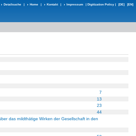
Detailsuche
|
Home
|
Kontakt
|
Impressum
|
Digitization Policy
|
[DE]
[EN]
7
13
23
44
über das mildthätige Wirken der Gesellschaft in den