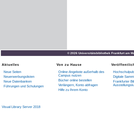
© 2026 Universitätsbibliothek Frankfurt am M
Aktuelles
Von zu Hause
Veröffentli
Neue Seiten
Online-Angebote außerhalb des
Hochschulpubl
Campus nutzen
Neuerwerbungslisten
Digitale Samm
Bücher online bestellen
Neue Datenbanken
Frankfurter Bi
Verlängern, Konto abfragen
Ausstellungsk
Führungen und Schulungen
Hilfe zu Ihrem Konto
Visual Library Server 2018