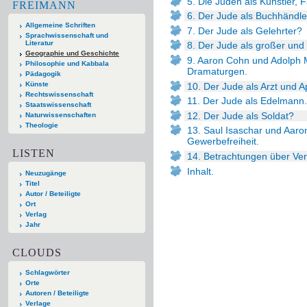
5. Die Juden als Künstler,
FREIMANN
6. Der Jude als Buchhändle
Allgemeine Schriften
7. Der Jude als Gelehrter?
Sprachwissenschaft und
Literatur
8. Der Jude als großer und 
Geographie und Geschichte
9. Aaron Cohn und Adolph M
Philosophie und Kabbala
Dramaturgen.
Pädagogik
Künste
10. Der Jude als Arzt und A
Rechtswissenschaft
11. Der Jude als Edelmann.
Staatswissenschaft
12. Der Jude als Soldat?
Naturwissenschaften
Theologie
13. Saul Isaschar und Aar
Gewerbefreiheit.
LISTEN
14. Betrachtungen über Ver
Inhalt.
Neuzugänge
Titel
Autor / Beteiligte
Ort
Verlag
Jahr
CLOUDS
Schlagwörter
Orte
Autoren / Beteiligte
Verlage