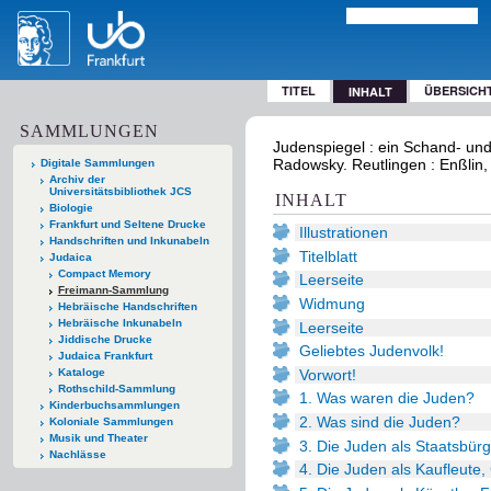
TITEL
ÜBERSICH
INHALT
SAMMLUNGEN
Judenspiegel : ein Schand- und
Radowsky. Reutlingen : Enßlin,
Digitale Sammlungen
Archiv der
Universitätsbibliothek JCS
INHALT
Biologie
Frankfurt und Seltene Drucke
Illustrationen
Handschriften und Inkunabeln
Titelblatt
Judaica
Compact Memory
Leerseite
Freimann-Sammlung
Widmung
Hebräische Handschriften
Hebräische Inkunabeln
Leerseite
Jiddische Drucke
Geliebtes Judenvolk!
Judaica Frankfurt
Vorwort!
Kataloge
Rothschild-Sammlung
1. Was waren die Juden?
Kinderbuchsammlungen
2. Was sind die Juden?
Koloniale Sammlungen
Musik und Theater
3. Die Juden als Staatsbürg
Nachlässe
4. Die Juden als Kaufleute,