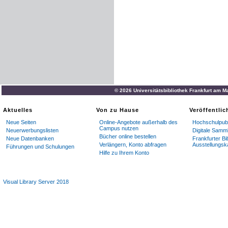
© 2026 Universitätsbibliothek Frankfurt am M
Aktuelles
Von zu Hause
Veröffentli
Neue Seiten
Online-Angebote außerhalb des
Hochschulpubl
Campus nutzen
Neuerwerbungslisten
Digitale Samm
Bücher online bestellen
Neue Datenbanken
Frankfurter Bi
Verlängern, Konto abfragen
Ausstellungsk
Führungen und Schulungen
Hilfe zu Ihrem Konto
Visual Library Server 2018