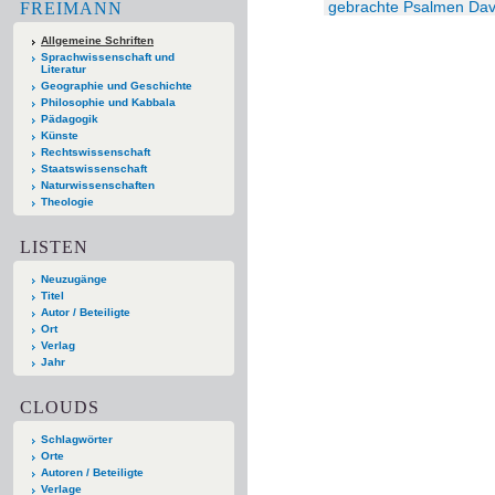
gebrachte Psalmen Dav
FREIMANN
Allgemeine Schriften
Sprachwissenschaft und
Literatur
Geographie und Geschichte
Philosophie und Kabbala
Pädagogik
Künste
Rechtswissenschaft
Staatswissenschaft
Naturwissenschaften
Theologie
LISTEN
Neuzugänge
Titel
Autor / Beteiligte
Ort
Verlag
Jahr
CLOUDS
Schlagwörter
Orte
Autoren / Beteiligte
Verlage