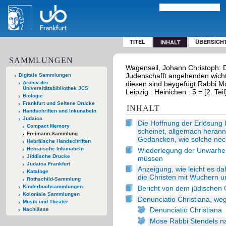
TITEL
ÜBERSICH
INHALT
SAMMLUNGEN
Wagenseil, Johann Christoph: D
Judenschafft angehenden wicht
Digitale Sammlungen
Archiv der
diesen sind beygefügt Rabbi M
Universitätsbibliothek JCS
Leipzig : Heinichen : 5 = [2. Te
Biologie
Frankfurt und Seltene Drucke
INHALT
Handschriften und Inkunabeln
Judaica
Die Hoffnung der Erlösung I
Compact Memory
scheinet, allgemach heran
Freimann-Sammlung
Gedancken, wie solche nechs
Hebräische Handschriften
Hebräische Inkunabeln
Wiederlegung der Unwarheit
Jiddische Drucke
müssen
Judaica Frankfurt
Anzeigung, wie leicht es d
Kataloge
die Christen mit Wuchern 
Rothschild-Sammlung
Kinderbuchsammlungen
Bericht von dem jüdischen
Koloniale Sammlungen
Denunciatio Christiana, we
Musik und Theater
Denunciatio Christiana
Nachlässe
Mose Rabbi Stendels na