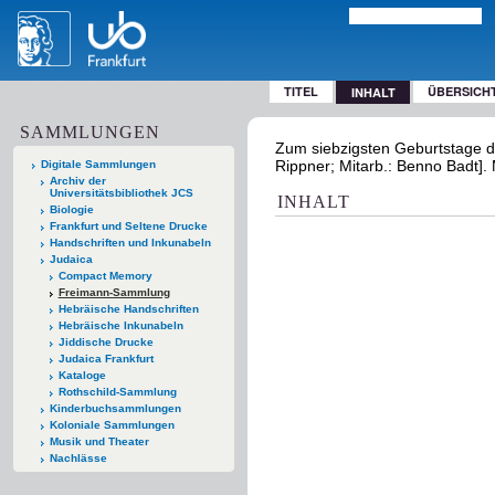
TITEL
ÜBERSICH
INHALT
SAMMLUNGEN
Zum siebzigsten Geburtstage de
Rippner; Mitarb.: Benno Badt].
Digitale Sammlungen
Archiv der
Universitätsbibliothek JCS
INHALT
Biologie
Frankfurt und Seltene Drucke
Handschriften und Inkunabeln
Judaica
Compact Memory
Freimann-Sammlung
Hebräische Handschriften
Hebräische Inkunabeln
Jiddische Drucke
Judaica Frankfurt
Kataloge
Rothschild-Sammlung
Kinderbuchsammlungen
Koloniale Sammlungen
Musik und Theater
Nachlässe