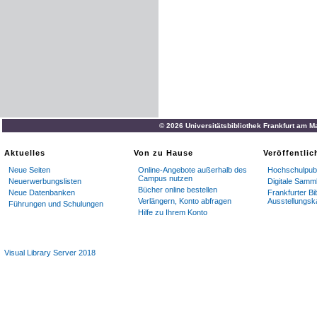
© 2026 Universitätsbibliothek Frankfurt am M
Aktuelles
Von zu Hause
Veröffentli
Neue Seiten
Online-Angebote außerhalb des
Hochschulpubl
Campus nutzen
Neuerwerbungslisten
Digitale Samm
Bücher online bestellen
Neue Datenbanken
Frankfurter Bi
Verlängern, Konto abfragen
Ausstellungsk
Führungen und Schulungen
Hilfe zu Ihrem Konto
Visual Library Server 2018