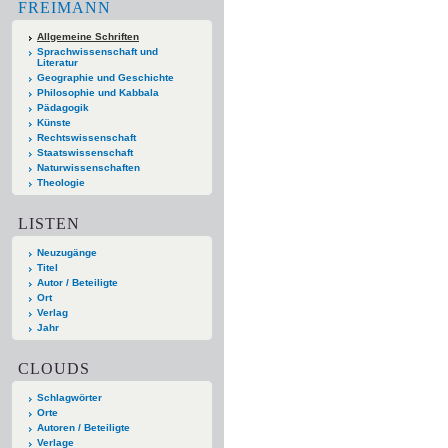
FREIMANN
Allgemeine Schriften
Sprachwissenschaft und
Literatur
Geographie und Geschichte
Philosophie und Kabbala
Pädagogik
Künste
Rechtswissenschaft
Staatswissenschaft
Naturwissenschaften
Theologie
LISTEN
Neuzugänge
Titel
Autor / Beteiligte
Ort
Verlag
Jahr
CLOUDS
Schlagwörter
Orte
Autoren / Beteiligte
Verlage