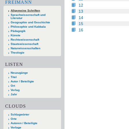
FREIMANN
12
Allgemeine Schriften
13
Sprachwissenschaft und
14
Literatur
Geographie und Geschichte
15
Philosophie und Kabbala
16
Pädagogik
Künste
Rechtswissenschaft
Staatswissenschaft
Naturwissenschaften
Theologie
LISTEN
Neuzugänge
Titel
Autor / Beteiligte
Ort
Verlag
Jahr
CLOUDS
Schlagwörter
Orte
Autoren / Beteiligte
Verlage