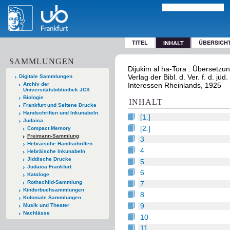
TITEL
ÜBERSICH
INHALT
SAMMLUNGEN
Dijukim al ha-Tora : Übersetz
Verlag der Bibl. d. Ver. f. d. jüd
Digitale Sammlungen
Archiv der
Interessen Rheinlands, 1925
Universitätsbibliothek JCS
Biologie
INHALT
Frankfurt und Seltene Drucke
Handschriften und Inkunabeln
[1.]
Judaica
[2.]
Compact Memory
Freimann-Sammlung
3
Hebräische Handschriften
4
Hebräische Inkunabeln
Jiddische Drucke
5
Judaica Frankfurt
6
Kataloge
Rothschild-Sammlung
7
Kinderbuchsammlungen
8
Koloniale Sammlungen
9
Musik und Theater
Nachlässe
10
11