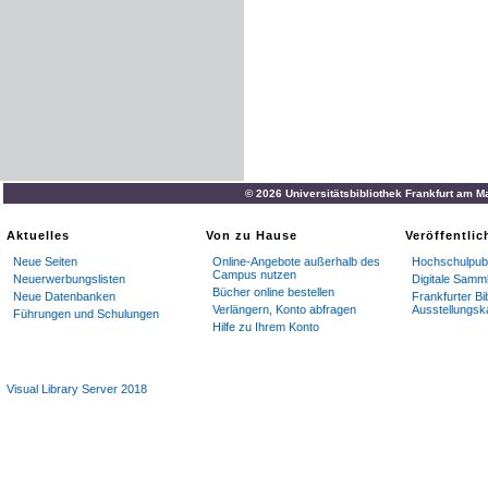
© 2026 Universitätsbibliothek Frankfurt am M
Aktuelles
Von zu Hause
Veröffentli
Neue Seiten
Online-Angebote außerhalb des
Hochschulpubl
Campus nutzen
Neuerwerbungslisten
Digitale Samm
Bücher online bestellen
Neue Datenbanken
Frankfurter Bi
Verlängern, Konto abfragen
Ausstellungsk
Führungen und Schulungen
Hilfe zu Ihrem Konto
Visual Library Server 2018