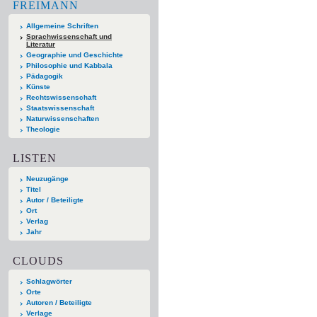
FREIMANN
Allgemeine Schriften
Sprachwissenschaft und
Literatur
Geographie und Geschichte
Philosophie und Kabbala
Pädagogik
Künste
Rechtswissenschaft
Staatswissenschaft
Naturwissenschaften
Theologie
LISTEN
Neuzugänge
Titel
Autor / Beteiligte
Ort
Verlag
Jahr
CLOUDS
Schlagwörter
Orte
Autoren / Beteiligte
Verlage