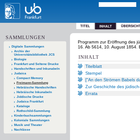
TITEL
ÜBERSICH
INHALT
SAMMLUNGEN
Programm zur Eröffnung des jüd
16. Ab 5614, 10. August 1854. B
Digitale Sammlungen
Archiv der
Universitätsbibliothek JCS
INHALT
Biologie
Frankfurt und Seltene Drucke
Titelblatt
Handschriften und Inkunabeln
Stempel
Judaica
Compact Memory
["An den Strömen Babels da 
Freimann-Sammlung
Zur Geschichte des jüdisch
Hebräische Handschriften
Hebräische Inkunabeln
Errata
Jiddische Drucke
Judaica Frankfurt
Kataloge
Rothschild-Sammlung
Kinderbuchsammlungen
Koloniale Sammlungen
Musik und Theater
Nachlässe