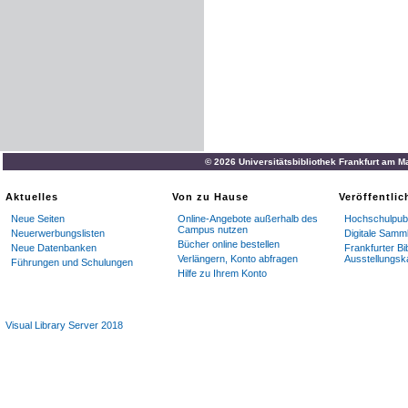
© 2026 Universitätsbibliothek Frankfurt am M
Aktuelles
Von zu Hause
Veröffentli
Neue Seiten
Online-Angebote außerhalb des
Hochschulpubl
Campus nutzen
Neuerwerbungslisten
Digitale Samm
Bücher online bestellen
Neue Datenbanken
Frankfurter Bi
Verlängern, Konto abfragen
Ausstellungsk
Führungen und Schulungen
Hilfe zu Ihrem Konto
Visual Library Server 2018