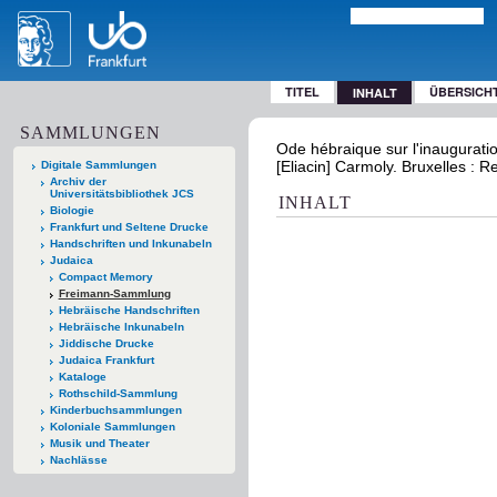
TITEL
ÜBERSICH
INHALT
SAMMLUNGEN
Ode hébraique sur l'inauguratio
[Eliacin] Carmoly. Bruxelles : 
Digitale Sammlungen
Archiv der
Universitätsbibliothek JCS
INHALT
Biologie
Frankfurt und Seltene Drucke
Handschriften und Inkunabeln
Judaica
Compact Memory
Freimann-Sammlung
Hebräische Handschriften
Hebräische Inkunabeln
Jiddische Drucke
Judaica Frankfurt
Kataloge
Rothschild-Sammlung
Kinderbuchsammlungen
Koloniale Sammlungen
Musik und Theater
Nachlässe