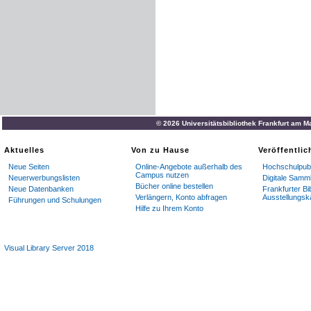
© 2026 Universitätsbibliothek Frankfurt am M
Aktuelles
Von zu Hause
Veröffentli
Neue Seiten
Online-Angebote außerhalb des
Hochschulpubl
Campus nutzen
Neuerwerbungslisten
Digitale Samm
Bücher online bestellen
Neue Datenbanken
Frankfurter Bi
Verlängern, Konto abfragen
Ausstellungsk
Führungen und Schulungen
Hilfe zu Ihrem Konto
Visual Library Server 2018