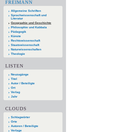
FREIMANN
Allgemeine Schriften
Sprachwissenschaft und
Literatur
Geographie und Geschichte
Philosophie und Kabbala
Pädagogik
Künste
Rechtswissenschaft
Staatswissenschaft
Naturwissenschaften
Theologie
LISTEN
Neuzugänge
Titel
Autor / Beteiligte
Ort
Verlag
Jahr
CLOUDS
Schlagwörter
Orte
Autoren / Beteiligte
Verlage