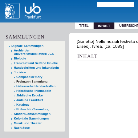
TITEL
ÜBERSICH
INHALT
SAMMLUNGEN
[Sonetto] Nelle nuziali festivita
Eliseo]. Ivrea, [ca. 1899]
Digitale Sammlungen
Archiv der
Universitätsbibliothek JCS
INHALT
Biologie
Frankfurt und Seltene Drucke
Handschriften und Inkunabeln
Judaica
Compact Memory
Freimann-Sammlung
Hebräische Handschriften
Hebräische Inkunabeln
Jiddische Drucke
Judaica Frankfurt
Kataloge
Rothschild-Sammlung
Kinderbuchsammlungen
Koloniale Sammlungen
Musik und Theater
Nachlässe