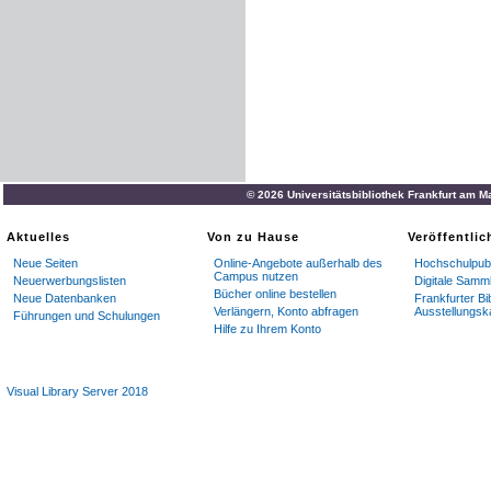
© 2026 Universitätsbibliothek Frankfurt am M
Aktuelles
Von zu Hause
Veröffentli
Neue Seiten
Online-Angebote außerhalb des
Hochschulpubl
Campus nutzen
Neuerwerbungslisten
Digitale Samm
Bücher online bestellen
Neue Datenbanken
Frankfurter Bi
Verlängern, Konto abfragen
Ausstellungsk
Führungen und Schulungen
Hilfe zu Ihrem Konto
Visual Library Server 2018