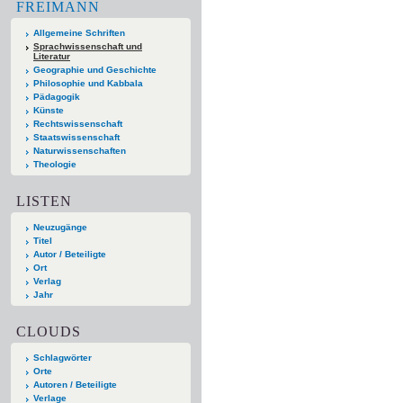
FREIMANN
Allgemeine Schriften
Sprachwissenschaft und
Literatur
Geographie und Geschichte
Philosophie und Kabbala
Pädagogik
Künste
Rechtswissenschaft
Staatswissenschaft
Naturwissenschaften
Theologie
LISTEN
Neuzugänge
Titel
Autor / Beteiligte
Ort
Verlag
Jahr
CLOUDS
Schlagwörter
Orte
Autoren / Beteiligte
Verlage