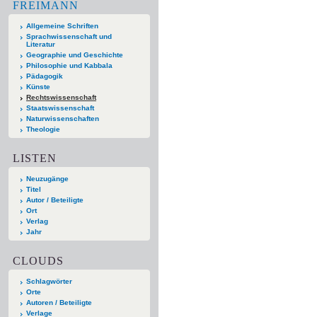
FREIMANN
Allgemeine Schriften
Sprachwissenschaft und
Literatur
Geographie und Geschichte
Philosophie und Kabbala
Pädagogik
Künste
Rechtswissenschaft
Staatswissenschaft
Naturwissenschaften
Theologie
LISTEN
Neuzugänge
Titel
Autor / Beteiligte
Ort
Verlag
Jahr
CLOUDS
Schlagwörter
Orte
Autoren / Beteiligte
Verlage