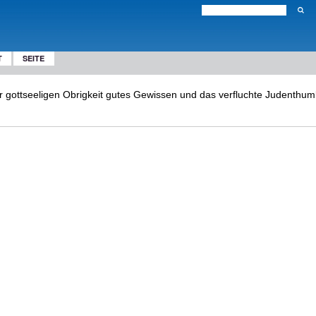
T
SEITE
r gottseeligen Obrigkeit gutes Gewissen und das verfluchte Judenthumb b