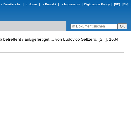
Detailsuche
|
Home
|
Kontakt
|
Impressum
|
Digitization Policy
|
[DE]
[EN]
etreffent / außgefertiget ... von Ludovico Seltzero. [S.l.], 1634