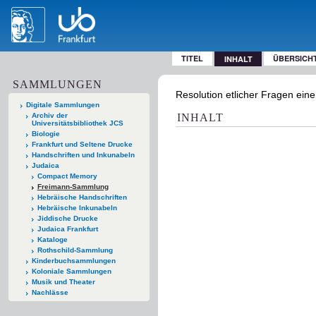
TITEL
ÜBERSICH
INHALT
SAMMLUNGEN
Resolution etlicher Fragen eine
Digitale Sammlungen
Archiv der
INHALT
Universitätsbibliothek JCS
Biologie
Frankfurt und Seltene Drucke
Handschriften und Inkunabeln
Judaica
Compact Memory
Freimann-Sammlung
Hebräische Handschriften
Hebräische Inkunabeln
Jiddische Drucke
Judaica Frankfurt
Kataloge
Rothschild-Sammlung
Kinderbuchsammlungen
Koloniale Sammlungen
Musik und Theater
Nachlässe