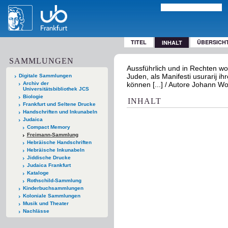
TITEL
ÜBERSICH
INHALT
SAMMLUNGEN
Aussführlich und in Rechten w
Juden, als Manifesti usurarij 
Digitale Sammlungen
Archiv der
können [...] / Autore Johann Wo
Universitätsbibliothek JCS
Biologie
INHALT
Frankfurt und Seltene Drucke
Handschriften und Inkunabeln
Judaica
Compact Memory
Freimann-Sammlung
Hebräische Handschriften
Hebräische Inkunabeln
Jiddische Drucke
Judaica Frankfurt
Kataloge
Rothschild-Sammlung
Kinderbuchsammlungen
Koloniale Sammlungen
Musik und Theater
Nachlässe