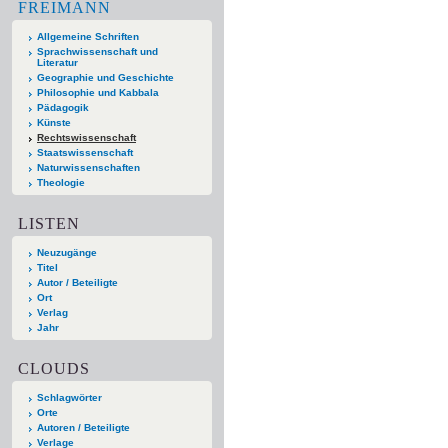
FREIMANN
Allgemeine Schriften
Sprachwissenschaft und
Literatur
Geographie und Geschichte
Philosophie und Kabbala
Pädagogik
Künste
Rechtswissenschaft
Staatswissenschaft
Naturwissenschaften
Theologie
LISTEN
Neuzugänge
Titel
Autor / Beteiligte
Ort
Verlag
Jahr
CLOUDS
Schlagwörter
Orte
Autoren / Beteiligte
Verlage