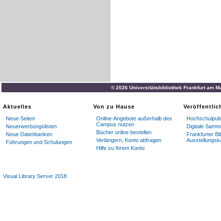
© 2026 Universitätsbibliothek Frankfurt am M
Aktuelles
Von zu Hause
Veröffentli
Neue Seiten
Online-Angebote außerhalb des
Hochschulpubl
Campus nutzen
Neuerwerbungslisten
Digitale Samm
Bücher online bestellen
Neue Datenbanken
Frankfurter Bi
Verlängern, Konto abfragen
Ausstellungsk
Führungen und Schulungen
Hilfe zu Ihrem Konto
Visual Library Server 2018