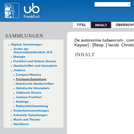
TITEL
ÜBERSICH
INHALT
SAMMLUNGEN
De autonomia Iudaeorum : comme
Kayser] ; [Resp.:] Iacob. Christi
Digitale Sammlungen
Archiv der
Universitätsbibliothek JCS
INHALT
Biologie
Frankfurt und Seltene Drucke
Handschriften und Inkunabeln
Judaica
Compact Memory
Freimann-Sammlung
Hebräische Handschriften
Hebräische Inkunabeln
Jiddische Drucke
Judaica Frankfurt
Kataloge
Rothschild-Sammlung
Kinderbuchsammlungen
Koloniale Sammlungen
Musik und Theater
Nachlässe