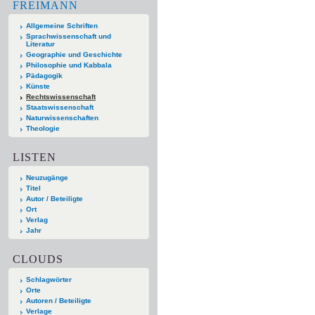
FREIMANN
Allgemeine Schriften
Sprachwissenschaft und
Literatur
Geographie und Geschichte
Philosophie und Kabbala
Pädagogik
Künste
Rechtswissenschaft
Staatswissenschaft
Naturwissenschaften
Theologie
LISTEN
Neuzugänge
Titel
Autor / Beteiligte
Ort
Verlag
Jahr
CLOUDS
Schlagwörter
Orte
Autoren / Beteiligte
Verlage