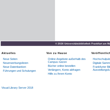
© 2026 Universitätsbibliothek Frankfurt am M
Aktuelles
Von zu Hause
Veröffentli
Neue Seiten
Online-Angebote außerhalb des
Hochschulpubl
Campus nutzen
Neuerwerbungslisten
Digitale Samm
Bücher online bestellen
Neue Datenbanken
Frankfurter Bi
Verlängern, Konto abfragen
Ausstellungsk
Führungen und Schulungen
Hilfe zu Ihrem Konto
Visual Library Server 2018