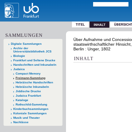
TITEL
ÜBERSICH
INHALT
SAMMLUNGEN
Über Aufnahme und Concessioni
staatswirthschaftlicher Hinsicht
Digitale Sammlungen
Archiv der
Berlin : Unger, 1802
Universitätsbibliothek JCS
Biologie
INHALT
Frankfurt und Seltene Drucke
Handschriften und Inkunabeln
Judaica
Compact Memory
Freimann-Sammlung
Hebräische Handschriften
Hebräische Inkunabeln
Jiddische Drucke
Judaica Frankfurt
Kataloge
Rothschild-Sammlung
Kinderbuchsammlungen
Koloniale Sammlungen
Musik und Theater
Nachlässe