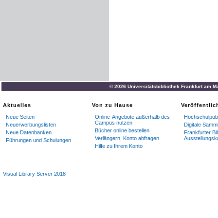
© 2026 Universitätsbibliothek Frankfurt am M
Aktuelles
Von zu Hause
Veröffentli
Neue Seiten
Online-Angebote außerhalb des
Hochschulpubl
Campus nutzen
Neuerwerbungslisten
Digitale Samm
Bücher online bestellen
Neue Datenbanken
Frankfurter Bi
Verlängern, Konto abfragen
Ausstellungsk
Führungen und Schulungen
Hilfe zu Ihrem Konto
Visual Library Server 2018