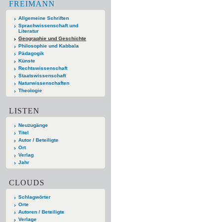
FREIMANN
Allgemeine Schriften
Sprachwissenschaft und
Literatur
Geographie und Geschichte
Philosophie und Kabbala
Pädagogik
Künste
Rechtswissenschaft
Staatswissenschaft
Naturwissenschaften
Theologie
LISTEN
Neuzugänge
Titel
Autor / Beteiligte
Ort
Verlag
Jahr
CLOUDS
Schlagwörter
Orte
Autoren / Beteiligte
Verlage