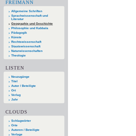
FREIMANN
Allgemeine Schriften
Sprachwissenschaft und
Literatur
Geographie und Geschichte
Philosophie und Kabbala
Pädagogik
Künste
Rechtswissenschaft
Staatswissenschaft
Naturwissenschaften
Theologie
LISTEN
Neuzugänge
Titel
Autor / Beteiligte
Ort
Verlag
Jahr
CLOUDS
Schlagwörter
Orte
Autoren / Beteiligte
Verlage