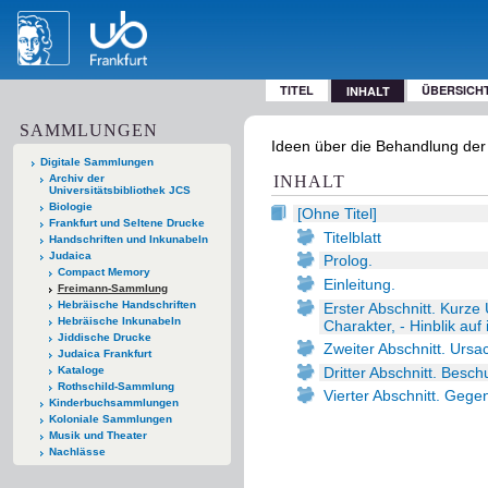
TITEL
ÜBERSICH
INHALT
SAMMLUNGEN
Ideen über die Behandlung der 
Digitale Sammlungen
Archiv der
INHALT
Universitätsbibliothek JCS
Biologie
[Ohne Titel]
Frankfurt und Seltene Drucke
Titelblatt
Handschriften und Inkunabeln
Judaica
Prolog.
Compact Memory
Einleitung.
Freimann-Sammlung
Hebräische Handschriften
Erster Abschnitt. Kurze
Hebräische Inkunabeln
Charakter, - Hinblik auf
Jiddische Drucke
Zweiter Abschnitt. Urs
Judaica Frankfurt
Dritter Abschnitt. Bes
Kataloge
Rothschild-Sammlung
Vierter Abschnitt. Geg
Kinderbuchsammlungen
Koloniale Sammlungen
Musik und Theater
Nachlässe