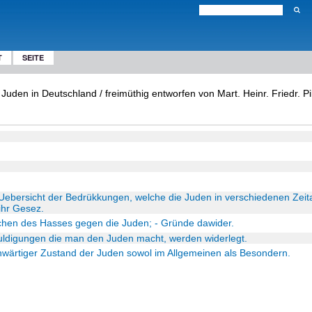
T
SEITE
Juden in Deutschland / freimüthig entworfen von Mart. Heinr. Friedr. P
 Uebersicht der Bedrükkungen, welche die Juden in verschiedenen Zeital
 ihr Gesez.
achen des Hasses gegen die Juden; - Gründe dawider.
chuldigungen die man den Juden macht, werden widerlegt.
enwärtiger Zustand der Juden sowol im Allgemeinen als Besondern.