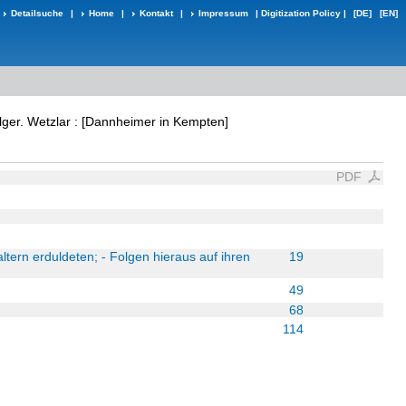
Detailsuche
|
Home
|
Kontakt
|
Impressum
|
Digitization Policy
|
[DE]
[EN]
ilger. Wetzlar : [Dannheimer in Kempten]
PDF
tern erduldeten; - Folgen hieraus auf ihren
19
49
68
114