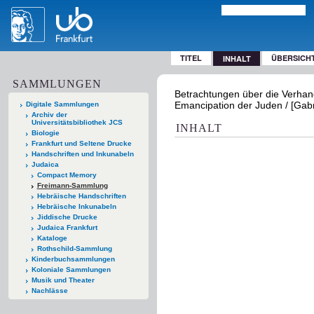
TITEL
ÜBERSICH
INHALT
SAMMLUNGEN
Betrachtungen über die Verha
Emancipation der Juden / [Gabrie
Digitale Sammlungen
Archiv der
Universitätsbibliothek JCS
INHALT
Biologie
Frankfurt und Seltene Drucke
Handschriften und Inkunabeln
Judaica
Compact Memory
Freimann-Sammlung
Hebräische Handschriften
Hebräische Inkunabeln
Jiddische Drucke
Judaica Frankfurt
Kataloge
Rothschild-Sammlung
Kinderbuchsammlungen
Koloniale Sammlungen
Musik und Theater
Nachlässe