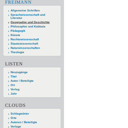
FREIMANN
Allgemeine Schriften
Sprachwissenschaft und
Literatur
Geographie und Geschichte
Philosophie und Kabbala
Pädagogik
Künste
Rechtswissenschaft
Staatswissenschaft
Naturwissenschaften
Theologie
LISTEN
Neuzugänge
Titel
Autor / Beteiligte
Ort
Verlag
Jahr
CLOUDS
Schlagwörter
Orte
Autoren / Beteiligte
Verlage