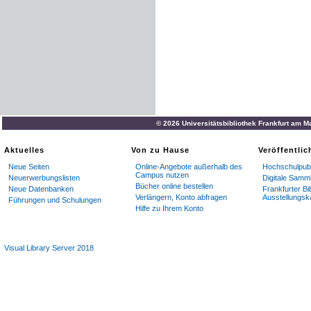
© 2026 Universitätsbibliothek Frankfurt am M
Aktuelles
Von zu Hause
Veröffentli
Neue Seiten
Online-Angebote außerhalb des
Hochschulpubl
Campus nutzen
Neuerwerbungslisten
Digitale Samm
Bücher online bestellen
Neue Datenbanken
Frankfurter Bi
Verlängern, Konto abfragen
Ausstellungsk
Führungen und Schulungen
Hilfe zu Ihrem Konto
Visual Library Server 2018