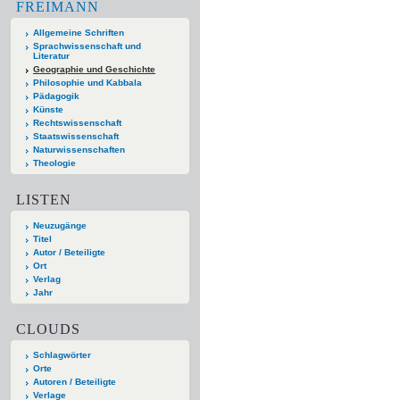
FREIMANN
Allgemeine Schriften
Sprachwissenschaft und
Literatur
Geographie und Geschichte
Philosophie und Kabbala
Pädagogik
Künste
Rechtswissenschaft
Staatswissenschaft
Naturwissenschaften
Theologie
LISTEN
Neuzugänge
Titel
Autor / Beteiligte
Ort
Verlag
Jahr
CLOUDS
Schlagwörter
Orte
Autoren / Beteiligte
Verlage