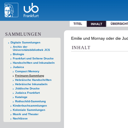
TITEL
ÜBERSICH
INHALT
SAMMLUNGEN
Emilie und Mornay oder die Ju
Digitale Sammlungen
Archiv der
INHALT
Universitätsbibliothek JCS
Biologie
Frankfurt und Seltene Drucke
Handschriften und Inkunabeln
Judaica
Compact Memory
Freimann-Sammlung
Hebräische Handschriften
Hebräische Inkunabeln
Jiddische Drucke
Judaica Frankfurt
Kataloge
Rothschild-Sammlung
Kinderbuchsammlungen
Koloniale Sammlungen
Musik und Theater
Nachlässe