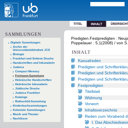
TITEL
ÜBERSICH
INHALT
SAMMLUNGEN
Predigten.Festpredigten : Neuj
Poppelauer : 5,1(2008) / von S.
Digitale Sammlungen
Archiv der
Universitätsbibliothek JCS
INHALT
Biologie
Frankfurt und Seltene Drucke
Kasualreden
Handschriften und Inkunabeln
Predigten und Schrifterklä
Judaica
Compact Memory
Predigten und Schrifterklä
Freimann-Sammlung
Predigten und Schrifterklä
Hebräische Handschriften
Hebräische Inkunabeln
Festpredigten
Jiddische Drucke
Titelblatt
Judaica Frankfurt
Widmung
Kataloge
Rothschild-Sammlung
Vorwort
Kinderbuchsammlungen
Inhaltsverzeichnis
Koloniale Sammlungen
Musik und Theater
Reden zum Vorabend de
Nachlässe
I. Das Abschiedswor