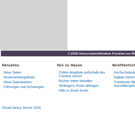
© 2026 Universitätsbibliothek Frankfurt am M
Aktuelles
Von zu Hause
Veröffentli
Neue Seiten
Online-Angebote außerhalb des
Hochschulpubl
Campus nutzen
Neuerwerbungslisten
Digitale Samm
Bücher online bestellen
Neue Datenbanken
Frankfurter Bi
Verlängern, Konto abfragen
Ausstellungsk
Führungen und Schulungen
Hilfe zu Ihrem Konto
Visual Library Server 2018