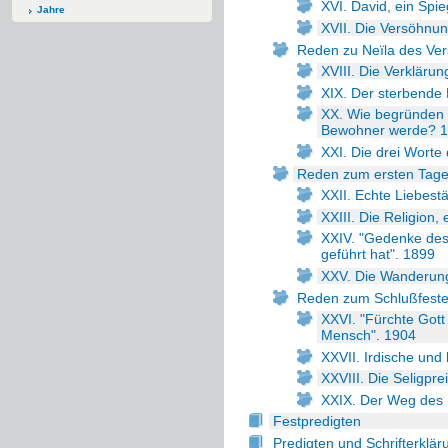
XVI. David, ein Spi
Jahre
XVII. Die Versöhnun
Reden zu Neïla des Ve
XVIII. Die Verklärun
XIX. Der sterbende
XX. Wie begründen 
Bewohner werde? 
XXI. Die drei Worte
Reden zum ersten Tage
XXII. Echte Liebestä
XXIII. Die Religion,
XXIV. "Gedenke des
geführt hat". 1899
XXV. Die Wanderung
Reden zum Schlußfeste
XXVI. "Fürchte Gott
Mensch". 1904
XXVII. Irdische und
XXVIII. Die Seligpr
XXIX. Der Weg des
Festpredigten
Predigten und Schrifterklä