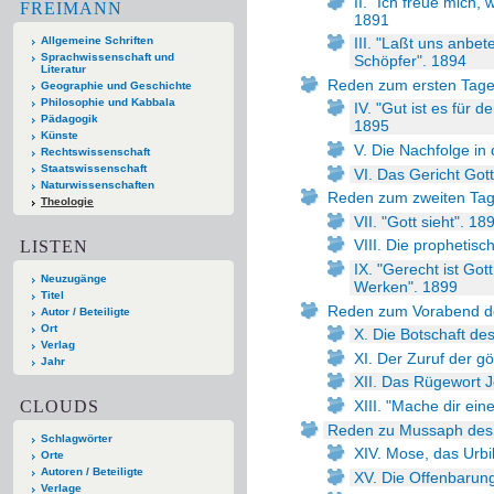
II. "Ich freue mich,
FREIMANN
1891
Allgemeine Schriften
III. "Laßt uns anb
Sprachwissenschaft und
Schöpfer". 1894
Literatur
Reden zum ersten Tage
Geographie und Geschichte
Philosophie und Kabbala
IV. "Gut ist es für 
Pädagogik
1895
Künste
V. Die Nachfolge i
Rechtswissenschaft
Staatswissenschaft
VI. Das Gericht Got
Naturwissenschaften
Reden zum zweiten Tag
Theologie
VII. "Gott sieht". 18
VIII. Die prophetis
LISTEN
IX. "Gerecht ist Got
Neuzugänge
Werken". 1899
Titel
Reden zum Vorabend d
Autor / Beteiligte
Ort
X. Die Botschaft de
Verlag
XI. Der Zuruf der g
Jahr
XII. Das Rügewort J
CLOUDS
XIII. "Mache dir ei
Reden zu Mussaph des
Schlagwörter
XIV. Mose, das Urb
Orte
Autoren / Beteiligte
XV. Die Offenbarun
Verlage