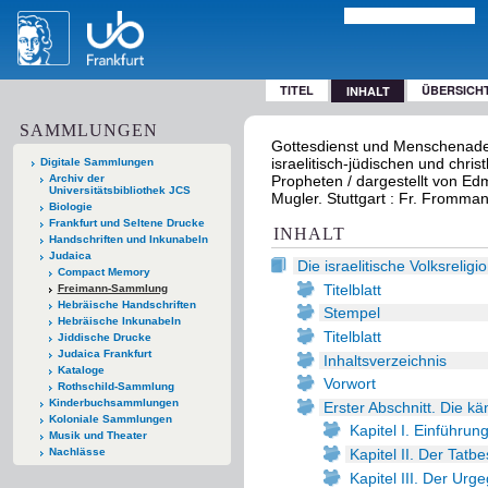
TITEL
ÜBERSICH
INHALT
SAMMLUNGEN
Gottesdienst und Menschenadel 
israelitisch-jüdischen und chris
Digitale Sammlungen
Archiv der
Propheten / dargestellt von Ed
Universitätsbibliothek JCS
Mugler. Stuttgart : Fr. Fromma
Biologie
Frankfurt und Seltene Drucke
INHALT
Handschriften und Inkunabeln
Judaica
Die israelitische Volksrelig
Compact Memory
Titelblatt
Freimann-Sammlung
Hebräische Handschriften
Stempel
Hebräische Inkunabeln
Titelblatt
Jiddische Drucke
Judaica Frankfurt
Inhaltsverzeichnis
Kataloge
Vorwort
Rothschild-Sammlung
Kinderbuchsammlungen
Erster Abschnitt. Die k
Koloniale Sammlungen
Kapitel I. Einführun
Musik und Theater
Kapitel II. Der Tatb
Nachlässe
Kapitel III. Der Urg