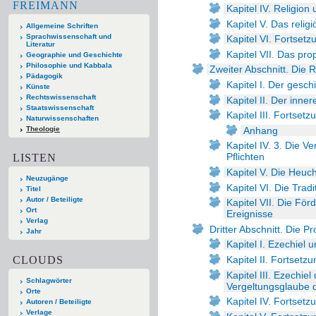
FREIMANN
Kapitel IV. Religion
Kapitel V. Das relig
Allgemeine Schriften
Sprachwissenschaft und
Kapitel VI. Fortsetz
Literatur
Kapitel VII. Das pr
Geographie und Geschichte
Philosophie und Kabbala
Zweiter Abschnitt. Die
Pädagogik
Kapitel I. Der gesch
Künste
Rechtswissenschaft
Kapitel II. Der inne
Staatswissenschaft
Kapitel III. Fortset
Naturwissenschaften
Anhang
Theologie
Kapitel IV. 3. Die V
Pflichten
LISTEN
Kapitel V. Die Heuch
Neuzugänge
Kapitel VI. Die Trad
Titel
Autor / Beteiligte
Kapitel VII. Die För
Ort
Ereignisse
Verlag
Dritter Abschnitt. Die P
Jahr
Kapitel I. Ezechiel 
CLOUDS
Kapitel II. Fortsetzu
Kapitel III. Ezechie
Schlagwörter
Vergeltungsglaube 
Orte
Kapitel IV. Fortsetz
Autoren / Beteiligte
Verlage