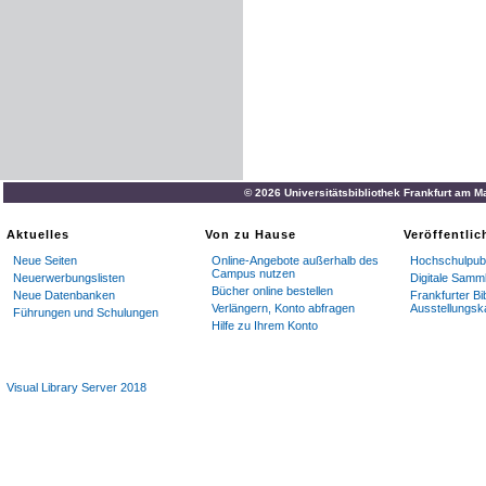
© 2026 Universitätsbibliothek Frankfurt am M
Aktuelles
Von zu Hause
Veröffentli
Neue Seiten
Online-Angebote außerhalb des
Hochschulpubl
Campus nutzen
Neuerwerbungslisten
Digitale Samm
Bücher online bestellen
Neue Datenbanken
Frankfurter Bi
Verlängern, Konto abfragen
Ausstellungsk
Führungen und Schulungen
Hilfe zu Ihrem Konto
Visual Library Server 2018