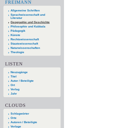
FREIMANN
Allgemeine Schriften
Sprachwissenschaft und
Literatur
Geographie und Geschichte
Philosophie und Kabbala
Pädagogik
Künste
Rechtswissenschaft
Staatswissenschaft
Naturwissenschaften
Theologie
LISTEN
Neuzugänge
Titel
Autor / Beteiligte
Ort
Verlag
Jahr
CLOUDS
Schlagwörter
Orte
Autoren / Beteiligte
Verlage