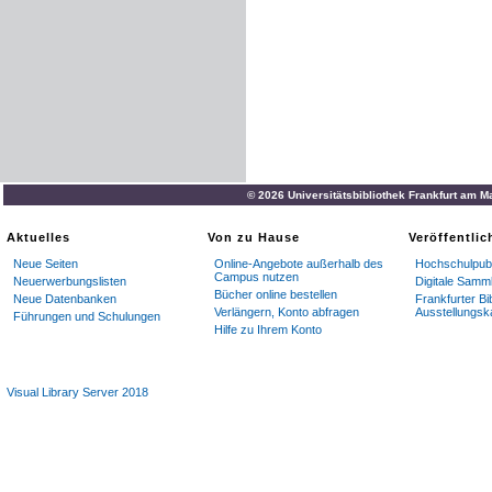
© 2026 Universitätsbibliothek Frankfurt am M
Aktuelles
Von zu Hause
Veröffentli
Neue Seiten
Online-Angebote außerhalb des
Hochschulpubl
Campus nutzen
Neuerwerbungslisten
Digitale Samm
Bücher online bestellen
Neue Datenbanken
Frankfurter Bi
Verlängern, Konto abfragen
Ausstellungsk
Führungen und Schulungen
Hilfe zu Ihrem Konto
Visual Library Server 2018