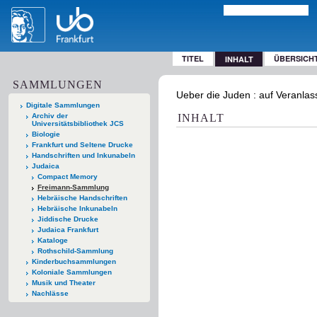
TITEL
ÜBERSICH
INHALT
SAMMLUNGEN
Ueber die Juden : auf Veranla
Digitale Sammlungen
Archiv der
INHALT
Universitätsbibliothek JCS
Biologie
Frankfurt und Seltene Drucke
Handschriften und Inkunabeln
Judaica
Compact Memory
Freimann-Sammlung
Hebräische Handschriften
Hebräische Inkunabeln
Jiddische Drucke
Judaica Frankfurt
Kataloge
Rothschild-Sammlung
Kinderbuchsammlungen
Koloniale Sammlungen
Musik und Theater
Nachlässe