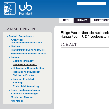
TITEL
ÜBERSICH
INHALT
SAMMLUNGEN
Einige Worte über die auch seit
Hanau / von [J. D.] Loebenster
Digitale Sammlungen
Archiv der
Universitätsbibliothek JCS
INHALT
Biologie
Frankfurt und Seltene Drucke
Handschriften und Inkunabeln
Judaica
Compact Memory
Freimann-Sammlung
Hebräische Handschriften
Hebräische Inkunabeln
Jiddische Drucke
Judaica Frankfurt
Kataloge
Rothschild-Sammlung
Kinderbuchsammlungen
Koloniale Sammlungen
Musik und Theater
Nachlässe