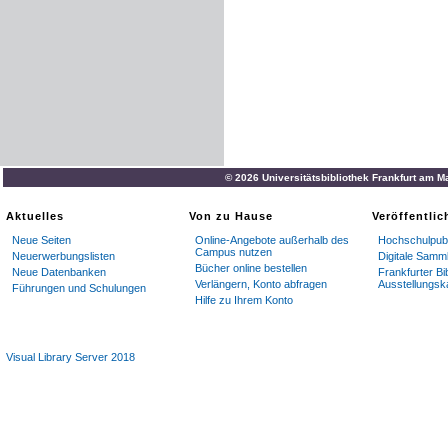
© 2026 Universitätsbibliothek Frankfurt am M
Aktuelles
Von zu Hause
Veröffentli
Neue Seiten
Online-Angebote außerhalb des
Hochschulpubl
Campus nutzen
Neuerwerbungslisten
Digitale Samm
Bücher online bestellen
Neue Datenbanken
Frankfurter Bi
Verlängern, Konto abfragen
Ausstellungsk
Führungen und Schulungen
Hilfe zu Ihrem Konto
Visual Library Server 2018