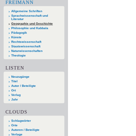
FREIMANN
Allgemeine Schriften
Sprachwissenschaft und
Literatur
Geographie und Geschichte
Philosophie und Kabbala
Pädagogik
Künste
Rechtswissenschaft
Staatswissenschaft
Naturwissenschaften
Theologie
LISTEN
Neuzugänge
Titel
Autor / Beteiligte
Ort
Verlag
Jahr
CLOUDS
Schlagwörter
Orte
Autoren / Beteiligte
Verlage