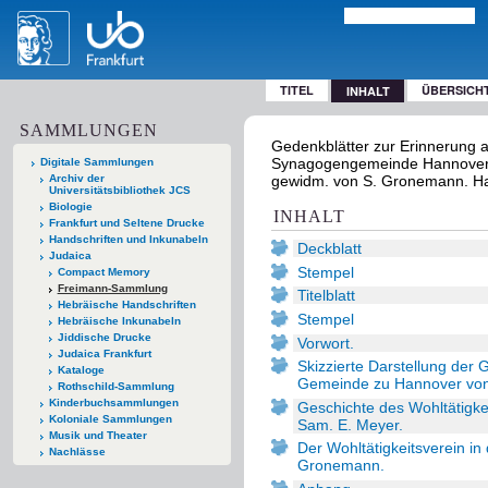
TITEL
ÜBERSICH
INHALT
SAMMLUNGEN
Gedenkblätter zur Erinnerung a
Synagogengemeinde Hannover / im
Digitale Sammlungen
Archiv der
gewidm. von S. Gronemann. Ha
Universitätsbibliothek JCS
Biologie
INHALT
Frankfurt und Seltene Drucke
Handschriften und Inkunabeln
Deckblatt
Judaica
Stempel
Compact Memory
Freimann-Sammlung
Titelblatt
Hebräische Handschriften
Stempel
Hebräische Inkunabeln
Jiddische Drucke
Vorwort.
Judaica Frankfurt
Skizzierte Darstellung der G
Kataloge
Gemeinde zu Hannover von 
Rothschild-Sammlung
Kinderbuchsammlungen
Geschichte des Wohltätigk
Koloniale Sammlungen
Sam. E. Meyer.
Musik und Theater
Der Wohltätigkeitsverein in
Nachlässe
Gronemann.