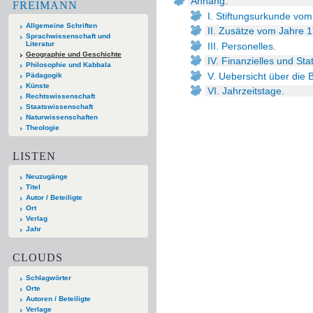
Anhang.
FREIMANN
I. Stiftungsurkunde vo
Allgemeine Schriften
II. Zusätze vom Jahre 
Sprachwissenschaft und
Literatur
III. Personelles.
Geographie und Geschichte
IV. Finanzielles und Stat
Philosophie und Kabbala
V. Uebersicht über die 
Pädagogik
Künste
VI. Jahrzeitstage.
Rechtswissenschaft
Staatswissenschaft
Naturwissenschaften
Theologie
LISTEN
Neuzugänge
Titel
Autor / Beteiligte
Ort
Verlag
Jahr
CLOUDS
Schlagwörter
Orte
Autoren / Beteiligte
Verlage