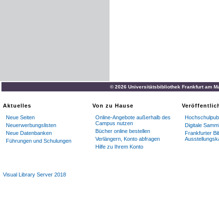
© 2026 Universitätsbibliothek Frankfurt am M
Aktuelles
Von zu Hause
Veröffentli
Neue Seiten
Online-Angebote außerhalb des
Hochschulpubl
Campus nutzen
Neuerwerbungslisten
Digitale Samm
Bücher online bestellen
Neue Datenbanken
Frankfurter Bi
Verlängern, Konto abfragen
Ausstellungsk
Führungen und Schulungen
Hilfe zu Ihrem Konto
Visual Library Server 2018