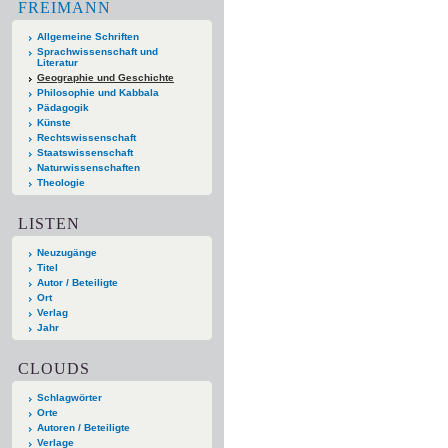
FREIMANN
Allgemeine Schriften
Sprachwissenschaft und
Literatur
Geographie und Geschichte
Philosophie und Kabbala
Pädagogik
Künste
Rechtswissenschaft
Staatswissenschaft
Naturwissenschaften
Theologie
LISTEN
Neuzugänge
Titel
Autor / Beteiligte
Ort
Verlag
Jahr
CLOUDS
Schlagwörter
Orte
Autoren / Beteiligte
Verlage