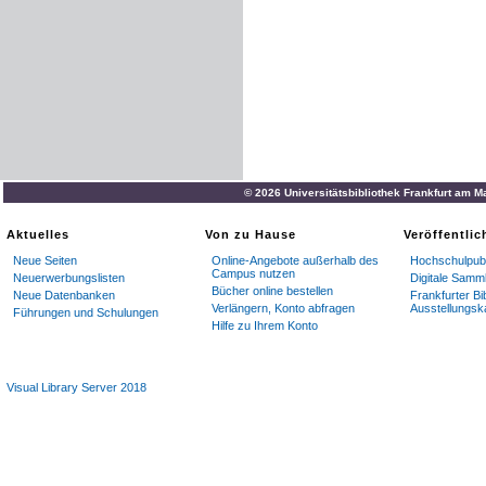
© 2026 Universitätsbibliothek Frankfurt am M
Aktuelles
Von zu Hause
Veröffentli
Neue Seiten
Online-Angebote außerhalb des
Hochschulpubl
Campus nutzen
Neuerwerbungslisten
Digitale Samm
Bücher online bestellen
Neue Datenbanken
Frankfurter Bi
Verlängern, Konto abfragen
Ausstellungsk
Führungen und Schulungen
Hilfe zu Ihrem Konto
Visual Library Server 2018