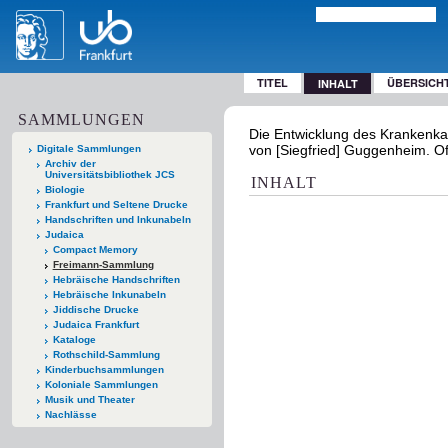
TITEL
ÜBERSICH
INHALT
SAMMLUNGEN
Die Entwicklung des Krankenka
von [Siegfried] Guggenheim. Of
Digitale Sammlungen
Archiv der
Universitätsbibliothek JCS
INHALT
Biologie
Frankfurt und Seltene Drucke
Handschriften und Inkunabeln
Judaica
Compact Memory
Freimann-Sammlung
Hebräische Handschriften
Hebräische Inkunabeln
Jiddische Drucke
Judaica Frankfurt
Kataloge
Rothschild-Sammlung
Kinderbuchsammlungen
Koloniale Sammlungen
Musik und Theater
Nachlässe