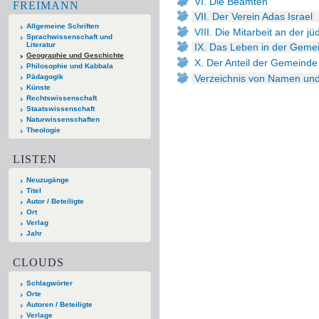
VI. Die Beamten
FREIMANN
VII. Der Verein Adas Israel
Allgemeine Schriften
VIII. Die Mitarbeit an der 
Sprachwissenschaft und
Literatur
IX. Das Leben in der Geme
Geographie und Geschichte
X. Der Anteil der Gemeinde
Philosophie und Kabbala
Verzeichnis von Namen un
Pädagogik
Künste
Rechtswissenschaft
Staatswissenschaft
Naturwissenschaften
Theologie
LISTEN
Neuzugänge
Titel
Autor / Beteiligte
Ort
Verlag
Jahr
CLOUDS
Schlagwörter
Orte
Autoren / Beteiligte
Verlage