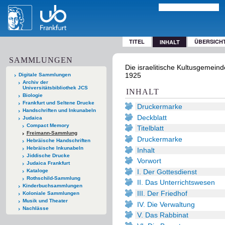
TITEL
ÜBERSICH
INHALT
SAMMLUNGEN
Die israelitische Kultusgemein
1925
Digitale Sammlungen
Archiv der
Universitätsbibliothek JCS
INHALT
Biologie
Frankfurt und Seltene Drucke
Druckermarke
Handschriften und Inkunabeln
Deckblatt
Judaica
Compact Memory
Titelblatt
Freimann-Sammlung
Druckermarke
Hebräische Handschriften
Hebräische Inkunabeln
Inhalt
Jiddische Drucke
Vorwort
Judaica Frankfurt
I. Der Gottesdienst
Kataloge
Rothschild-Sammlung
II. Das Unterrichtswesen
Kinderbuchsammlungen
III. Der Friedhof
Koloniale Sammlungen
Musik und Theater
IV. Die Verwaltung
Nachlässe
V. Das Rabbinat