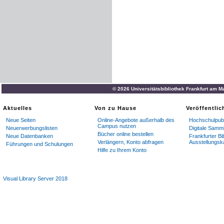
© 2026 Universitätsbibliothek Frankfurt am M
Aktuelles
Von zu Hause
Veröffentli
Neue Seiten
Online-Angebote außerhalb des
Hochschulpubl
Campus nutzen
Neuerwerbungslisten
Digitale Samm
Bücher online bestellen
Neue Datenbanken
Frankfurter Bi
Verlängern, Konto abfragen
Ausstellungsk
Führungen und Schulungen
Hilfe zu Ihrem Konto
Visual Library Server 2018