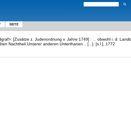
T
SEITE
graf>: [Zusätze z. Judenordnung v. Jahre 1749] : ... obwohl i. d. Land
n Nachtheil Unserer anderen Unterthanen... [...]. [s.l.], 1772