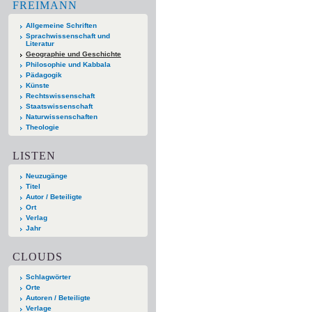
FREIMANN
Allgemeine Schriften
Sprachwissenschaft und
Literatur
Geographie und Geschichte
Philosophie und Kabbala
Pädagogik
Künste
Rechtswissenschaft
Staatswissenschaft
Naturwissenschaften
Theologie
LISTEN
Neuzugänge
Titel
Autor / Beteiligte
Ort
Verlag
Jahr
CLOUDS
Schlagwörter
Orte
Autoren / Beteiligte
Verlage