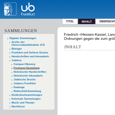
TITEL
ÜBERSICH
INHALT
SAMMLUNGEN
Friedrich <Hessen-Kassel, Land
Ordnungen gegen die zum größte
Digitale Sammlungen
Archiv der
Universitätsbibliothek JCS
INHALT
Biologie
Frankfurt und Seltene Drucke
Handschriften und Inkunabeln
Judaica
Compact Memory
Freimann-Sammlung
Hebräische Handschriften
Hebräische Inkunabeln
Jiddische Drucke
Judaica Frankfurt
Kataloge
Rothschild-Sammlung
Kinderbuchsammlungen
Koloniale Sammlungen
Musik und Theater
Nachlässe