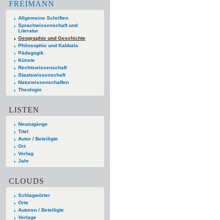
FREIMANN
Allgemeine Schriften
Sprachwissenschaft und
Literatur
Geographie und Geschichte
Philosophie und Kabbala
Pädagogik
Künste
Rechtswissenschaft
Staatswissenschaft
Naturwissenschaften
Theologie
LISTEN
Neuzugänge
Titel
Autor / Beteiligte
Ort
Verlag
Jahr
CLOUDS
Schlagwörter
Orte
Autoren / Beteiligte
Verlage