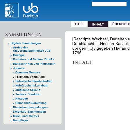
TITEL
ÜBERSICH
INHALT
SAMMLUNGEN
[Rescripte Wechsel, Darlehen u
Durchlaucht ... Hessen-Kasseli
Digitale Sammlungen
Archiv der
übrigen [...] / gegeben Hanau 
Universitätsbibliothek JCS
1796
Biologie
Frankfurt und Seltene Drucke
INHALT
Handschriften und Inkunabeln
Judaica
Compact Memory
Freimann-Sammlung
Hebräische Handschriften
Hebräische Inkunabeln
Jiddische Drucke
Judaica Frankfurt
Kataloge
Rothschild-Sammlung
Kinderbuchsammlungen
Koloniale Sammlungen
Musik und Theater
Nachlässe