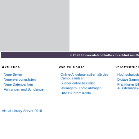
© 2026 Universitätsbibliothek Frankfurt am M
Aktuelles
Von zu Hause
Veröffentli
Neue Seiten
Online-Angebote außerhalb des
Hochschulpubl
Campus nutzen
Neuerwerbungslisten
Digitale Samm
Bücher online bestellen
Neue Datenbanken
Frankfurter Bi
Verlängern, Konto abfragen
Ausstellungsk
Führungen und Schulungen
Hilfe zu Ihrem Konto
Visual Library Server 2018