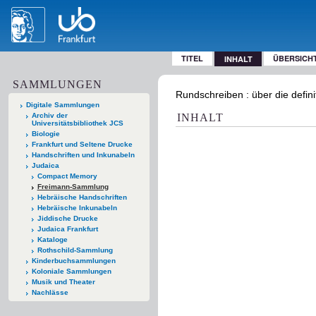
TITEL
ÜBERSICH
INHALT
SAMMLUNGEN
Rundschreiben : über die defi
Digitale Sammlungen
Archiv der
INHALT
Universitätsbibliothek JCS
Biologie
Frankfurt und Seltene Drucke
Handschriften und Inkunabeln
Judaica
Compact Memory
Freimann-Sammlung
Hebräische Handschriften
Hebräische Inkunabeln
Jiddische Drucke
Judaica Frankfurt
Kataloge
Rothschild-Sammlung
Kinderbuchsammlungen
Koloniale Sammlungen
Musik und Theater
Nachlässe