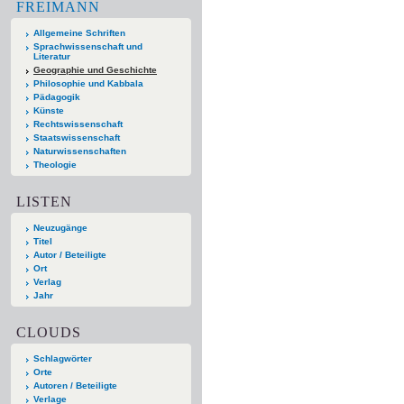
FREIMANN
Allgemeine Schriften
Sprachwissenschaft und
Literatur
Geographie und Geschichte
Philosophie und Kabbala
Pädagogik
Künste
Rechtswissenschaft
Staatswissenschaft
Naturwissenschaften
Theologie
LISTEN
Neuzugänge
Titel
Autor / Beteiligte
Ort
Verlag
Jahr
CLOUDS
Schlagwörter
Orte
Autoren / Beteiligte
Verlage