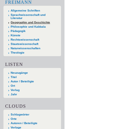
FREIMANN
Allgemeine Schriften
Sprachwissenschaft und
Literatur
Geographie und Geschichte
Philosophie und Kabbala
Pädagogik
Künste
Rechtswissenschaft
Staatswissenschaft
Naturwissenschaften
Theologie
LISTEN
Neuzugänge
Titel
Autor / Beteiligte
Ort
Verlag
Jahr
CLOUDS
Schlagwörter
Orte
Autoren / Beteiligte
Verlage