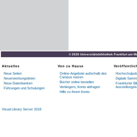
© 2026 Universitätsbibliothek Frankfurt am M
Aktuelles
Von zu Hause
Veröffentli
Neue Seiten
Online-Angebote außerhalb des
Hochschulpubl
Campus nutzen
Neuerwerbungslisten
Digitale Samm
Bücher online bestellen
Neue Datenbanken
Frankfurter Bi
Verlängern, Konto abfragen
Ausstellungsk
Führungen und Schulungen
Hilfe zu Ihrem Konto
Visual Library Server 2018