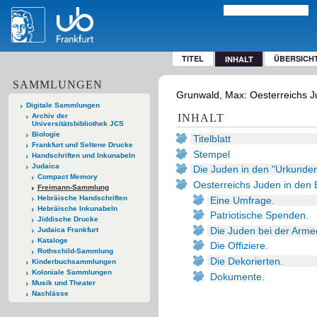
TITEL
ÜBERSICH
INHALT
SAMMLUNGEN
Grunwald, Max: Oesterreichs J
Digitale Sammlungen
Archiv der
INHALT
Universitätsbibliothek JCS
Biologie
Titelblatt
Frankfurt und Seltene Drucke
Stempel
Handschriften und Inkunabeln
Judaica
Die Juden in den "Urkunden
Compact Memory
Oesterreichs Juden in den 
Freimann-Sammlung
Hebräische Handschriften
Eine Umfrage.
Hebräische Inkunabeln
Patriotische Spenden.
Jiddische Drucke
Die Juden bei der Arme
Judaica Frankfurt
Kataloge
Die Offiziere.
Rothschild-Sammlung
Die Dekorierten.
Kinderbuchsammlungen
Koloniale Sammlungen
Dokumente.
Musik und Theater
Nachlässe