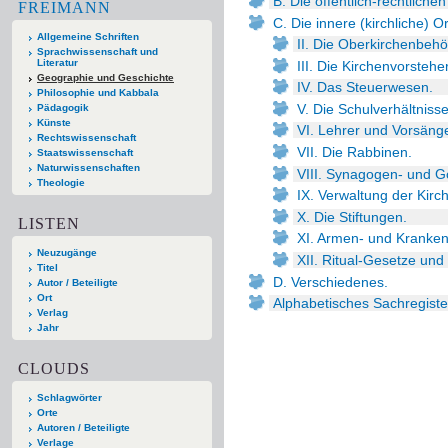
B. Die öffentlich-rechtliche
FREIMANN
C. Die innere (kirchliche) O
Allgemeine Schriften
II. Die Oberkirchenbehö
Sprachwissenschaft und
Literatur
III. Die Kirchenvorstehe
Geographie und Geschichte
IV. Das Steuerwesen.
Philosophie und Kabbala
V. Die Schulverhältnisse
Pädagogik
Künste
VI. Lehrer und Vorsänge
Rechtswissenschaft
VII. Die Rabbinen.
Staatswissenschaft
Naturwissenschaften
VIII. Synagogen- und G
Theologie
IX. Verwaltung der Kir
X. Die Stiftungen.
LISTEN
XI. Armen- und Kranken
Neuzugänge
XII. Ritual-Gesetze und 
Titel
D. Verschiedenes.
Autor / Beteiligte
Ort
Alphabetisches Sachregiste
Verlag
Jahr
CLOUDS
Schlagwörter
Orte
Autoren / Beteiligte
Verlage