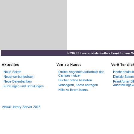
© 2026 Universitätsbibliothek Frankfurt am M
Aktuelles
Von zu Hause
Veröffentli
Neue Seiten
Online-Angebote außerhalb des
Hochschulpubl
Campus nutzen
Neuerwerbungslisten
Digitale Samm
Bücher online bestellen
Neue Datenbanken
Frankfurter Bi
Verlängern, Konto abfragen
Ausstellungsk
Führungen und Schulungen
Hilfe zu Ihrem Konto
Visual Library Server 2018