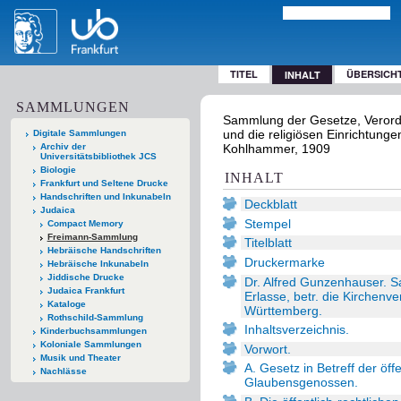
TITEL
ÜBERSICH
INHALT
SAMMLUNGEN
Sammlung der Gesetze, Verordn
und die religiösen Einrichtungen
Digitale Sammlungen
Archiv der
Kohlhammer, 1909
Universitätsbibliothek JCS
Biologie
INHALT
Frankfurt und Seltene Drucke
Handschriften und Inkunabeln
Deckblatt
Judaica
Stempel
Compact Memory
Freimann-Sammlung
Titelblatt
Hebräische Handschriften
Druckermarke
Hebräische Inkunabeln
Jiddische Drucke
Dr. Alfred Gunzenhauser. 
Judaica Frankfurt
Erlasse, betr. die Kirchenve
Kataloge
Württemberg.
Rothschild-Sammlung
Inhaltsverzeichnis.
Kinderbuchsammlungen
Koloniale Sammlungen
Vorwort.
Musik und Theater
A. Gesetz in Betreff der öff
Nachlässe
Glaubensgenossen.