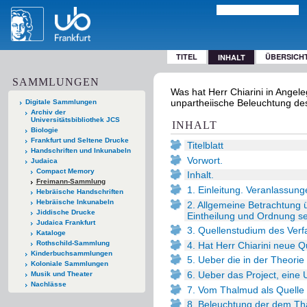
TITEL
ÜBERSICH
INHALT
SAMMLUNGEN
Was hat Herr Chiarini in Angel
unpartheiische Beleuchtung des 
Digitale Sammlungen
Archiv der
Universitätsbibliothek JCS
INHALT
Biologie
Frankfurt und Seltene Drucke
Titelblatt
Handschriften und Inkunabeln
Vorwort.
Judaica
Compact Memory
Inhalt.
Freimann-Sammlung
1. Einleitung. Veranlassun
Hebräische Handschriften
Hebräische Inkunabeln
2. Allgemeine Betrachtung ü
Jiddische Drucke
Eintheilung und Ordnung se
Judaica Frankfurt
3. Quellenstudium des Verf
Kataloge
Rothschild-Sammlung
4. Hat Herr Chiarini neue 
Kinderbuchsammlungen
5. Ueber die in der Theorie
Koloniale Sammlungen
6. Ueber das Project, eine
Musik und Theater
Nachlässe
7. Vom Thalmud als Quelle
8. Beleuchtung der dem T