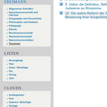
FREIMANN
9. Ueber die Definition, Ré
Judaisme au Mosaisme.
Allgemeine Schriften
Sprachwissenschaft und
10. Die wahre Reform der Ju
Literatur
Besserung ihrer bürgerlich
Geographie und Geschichte
Philosophie und Kabbala
Pädagogik
Künste
Rechtswissenschaft
Staatswissenschaft
Naturwissenschaften
Theologie
LISTEN
Neuzugänge
Titel
Autor / Beteiligte
Ort
Verlag
Jahr
CLOUDS
Schlagwörter
Orte
Autoren / Beteiligte
Verlage