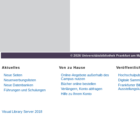
© 2026 Universitätsbibliothek Frankfurt am M
Aktuelles
Von zu Hause
Veröffentli
Neue Seiten
Online-Angebote außerhalb des
Hochschulpubl
Campus nutzen
Neuerwerbungslisten
Digitale Samm
Bücher online bestellen
Neue Datenbanken
Frankfurter Bi
Verlängern, Konto abfragen
Ausstellungsk
Führungen und Schulungen
Hilfe zu Ihrem Konto
Visual Library Server 2018