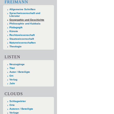
FREIMANN
Allgemeine Schriften
Sprachwissenschaft und
Literatur
Geographie und Geschichte
Philosophie und Kabbala
Pädagogik
Künste
Rechtswissenschaft
Staatswissenschaft
Naturwissenschaften
Theologie
LISTEN
Neuzugänge
Titel
Autor / Beteiligte
Ort
Verlag
Jahr
CLOUDS
Schlagwörter
Orte
Autoren / Beteiligte
Verlage