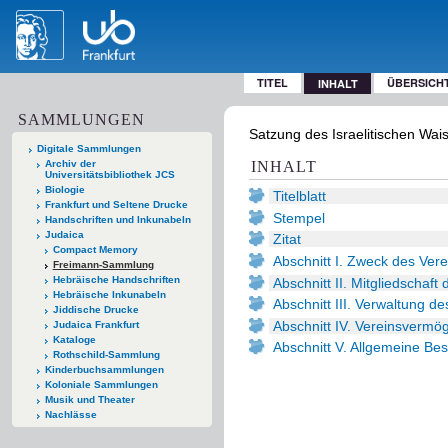
TITEL
ÜBERSICH
INHALT
SAMMLUNGEN
Satzung des Israelitischen Wai
Digitale Sammlungen
Archiv der
INHALT
Universitätsbibliothek JCS
Biologie
Titelblatt
Frankfurt und Seltene Drucke
Stempel
Handschriften und Inkunabeln
Judaica
Zitat
Compact Memory
Abschnitt I. Zweck des Vere
Freimann-Sammlung
Hebräische Handschriften
Abschnitt II. Mitgliedschaft 
Hebräische Inkunabeln
Abschnitt III. Verwaltung de
Jiddische Drucke
Abschnitt IV. Vereinsvermö
Judaica Frankfurt
Kataloge
Abschnitt V. Allgemeine B
Rothschild-Sammlung
Kinderbuchsammlungen
Koloniale Sammlungen
Musik und Theater
Nachlässe