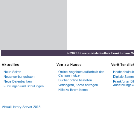
© 2026 Universitätsbibliothek Frankfurt am M
Aktuelles
Von zu Hause
Veröffentli
Neue Seiten
Online-Angebote außerhalb des
Hochschulpubl
Campus nutzen
Neuerwerbungslisten
Digitale Samm
Bücher online bestellen
Neue Datenbanken
Frankfurter Bi
Verlängern, Konto abfragen
Ausstellungsk
Führungen und Schulungen
Hilfe zu Ihrem Konto
Visual Library Server 2018