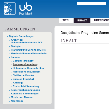
TITEL
ÜBERSICH
INHALT
SAMMLUNGEN
Das jüdische Prag : eine Sammel
Digitale Sammlungen
Archiv der
INHALT
Universitätsbibliothek JCS
Biologie
Frankfurt und Seltene Drucke
Handschriften und Inkunabeln
Judaica
Compact Memory
Freimann-Sammlung
Hebräische Handschriften
Hebräische Inkunabeln
Jiddische Drucke
Judaica Frankfurt
Kataloge
Rothschild-Sammlung
Kinderbuchsammlungen
Koloniale Sammlungen
Musik und Theater
Nachlässe