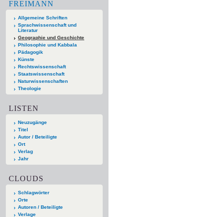
FREIMANN
Allgemeine Schriften
Sprachwissenschaft und
Literatur
Geographie und Geschichte
Philosophie und Kabbala
Pädagogik
Künste
Rechtswissenschaft
Staatswissenschaft
Naturwissenschaften
Theologie
LISTEN
Neuzugänge
Titel
Autor / Beteiligte
Ort
Verlag
Jahr
CLOUDS
Schlagwörter
Orte
Autoren / Beteiligte
Verlage