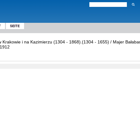
T
SEITE
 Krakowie i na Kazimierzu (1304 - 1868).(1304 - 1655) / Majer Bałaba
 1912