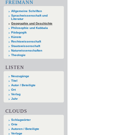
FREIMANN
Allgemeine Schriften
Sprachwissenschaft und
Literatur
Geographie und Geschichte
Philosophie und Kabbala
Pädagogik
Künste
Rechtswissenschaft
Staatswissenschaft
Naturwissenschaften
Theologie
LISTEN
Neuzugänge
Titel
Autor / Beteiligte
Ort
Verlag
Jahr
CLOUDS
Schlagwörter
Orte
Autoren / Beteiligte
Verlage