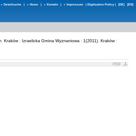
Detailsuche
|
Home
|
Kontakt
|
Impressum
|
Digitization Policy
|
[DE]
[EN]
n. Kraków : Izraelicka Gmina Wyznaniowa : 1(2011). Kraków :
PDF