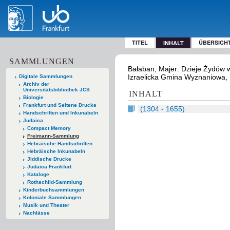
TITEL
ÜBERSICH
INHALT
SAMMLUNGEN
Bałaban, Majer: Dzieje Żydów w
Izraelicka Gmina Wyznaniowa,
Digitale Sammlungen
Archiv der
Universitätsbibliothek JCS
INHALT
Biologie
Frankfurt und Seltene Drucke
(1304 - 1655)
Handschriften und Inkunabeln
Judaica
Compact Memory
Freimann-Sammlung
Hebräische Handschriften
Hebräische Inkunabeln
Jiddische Drucke
Judaica Frankfurt
Kataloge
Rothschild-Sammlung
Kinderbuchsammlungen
Koloniale Sammlungen
Musik und Theater
Nachlässe