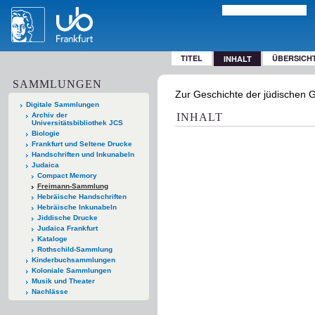
TITEL
ÜBERSICH
INHALT
SAMMLUNGEN
Zur Geschichte der jüdischen G
Digitale Sammlungen
Archiv der
INHALT
Universitätsbibliothek JCS
Biologie
Frankfurt und Seltene Drucke
Handschriften und Inkunabeln
Judaica
Compact Memory
Freimann-Sammlung
Hebräische Handschriften
Hebräische Inkunabeln
Jiddische Drucke
Judaica Frankfurt
Kataloge
Rothschild-Sammlung
Kinderbuchsammlungen
Koloniale Sammlungen
Musik und Theater
Nachlässe