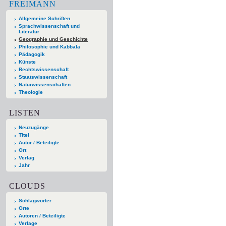
FREIMANN
Allgemeine Schriften
Sprachwissenschaft und
Literatur
Geographie und Geschichte
Philosophie und Kabbala
Pädagogik
Künste
Rechtswissenschaft
Staatswissenschaft
Naturwissenschaften
Theologie
LISTEN
Neuzugänge
Titel
Autor / Beteiligte
Ort
Verlag
Jahr
CLOUDS
Schlagwörter
Orte
Autoren / Beteiligte
Verlage