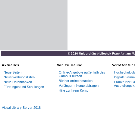
© 2026 Universitätsbibliothek Frankfurt am M
Aktuelles
Von zu Hause
Veröffentli
Neue Seiten
Online-Angebote außerhalb des
Hochschulpubl
Campus nutzen
Neuerwerbungslisten
Digitale Samm
Bücher online bestellen
Neue Datenbanken
Frankfurter Bi
Verlängern, Konto abfragen
Ausstellungsk
Führungen und Schulungen
Hilfe zu Ihrem Konto
Visual Library Server 2018