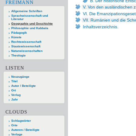
B. Der historische Ent
FREIMANN
V. Von den ausländischen 
Allgemeine Schriften
VI. Die Emanzipationsgeset
Sprachwissenschaft und
Literatur
VII. Rumänien und die Schw
Geographie und Geschichte
Inhaltsverzeichnis.
Philosophie und Kabbala
Pädagogik
Künste
Rechtswissenschaft
Staatswissenschaft
Naturwissenschaften
Theologie
LISTEN
Neuzugänge
Titel
Autor / Beteiligte
Ort
Verlag
Jahr
CLOUDS
Schlagwörter
Orte
Autoren / Beteiligte
Verlage