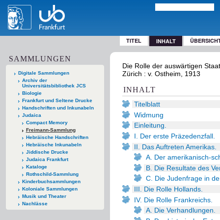
TITEL
ÜBERSICH
INHALT
SAMMLUNGEN
Die Rolle der auswärtigen Staa
Zürich : v. Ostheim, 1913
Digitale Sammlungen
Archiv der
Universitätsbibliothek JCS
INHALT
Biologie
Frankfurt und Seltene Drucke
Titelblatt
Handschriften und Inkunabeln
Widmung
Judaica
Compact Memory
Einleitung.
Freimann-Sammlung
I. Der erste Präzedenzfall.
Hebräische Handschriften
Hebräische Inkunabeln
II. Das Auftreten Amerikas.
Jiddische Drucke
A. Der amerikanisch-sc
Judaica Frankfurt
B. Die Resultate des Ve
Kataloge
Rothschild-Sammlung
C. Die Judenfrage in d
Kinderbuchsammlungen
III. Die Rolle Hollands.
Koloniale Sammlungen
Musik und Theater
IV. Die Rolle Frankreichs.
Nachlässe
A. Die Verhandlungen.