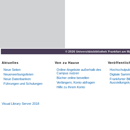
© 2026 Universitätsbibliothek Frankfurt am M
Aktuelles
Von zu Hause
Veröffentli
Neue Seiten
Online-Angebote außerhalb des
Hochschulpubl
Campus nutzen
Neuerwerbungslisten
Digitale Samm
Bücher online bestellen
Neue Datenbanken
Frankfurter Bi
Verlängern, Konto abfragen
Ausstellungsk
Führungen und Schulungen
Hilfe zu Ihrem Konto
Visual Library Server 2018