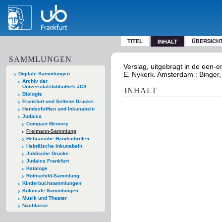
TITEL
ÜBERSICH
INHALT
SAMMLUNGEN
Verslag, uitgebragt in de een-
E. Nykerk. Amsterdam : Binger
Digitale Sammlungen
Archiv der
Universitätsbibliothek JCS
INHALT
Biologie
Frankfurt und Seltene Drucke
Handschriften und Inkunabeln
Judaica
Compact Memory
Freimann-Sammlung
Hebräische Handschriften
Hebräische Inkunabeln
Jiddische Drucke
Judaica Frankfurt
Kataloge
Rothschild-Sammlung
Kinderbuchsammlungen
Koloniale Sammlungen
Musik und Theater
Nachlässe