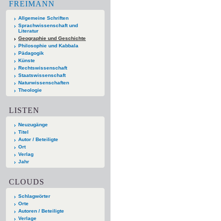
FREIMANN
Allgemeine Schriften
Sprachwissenschaft und
Literatur
Geographie und Geschichte
Philosophie und Kabbala
Pädagogik
Künste
Rechtswissenschaft
Staatswissenschaft
Naturwissenschaften
Theologie
LISTEN
Neuzugänge
Titel
Autor / Beteiligte
Ort
Verlag
Jahr
CLOUDS
Schlagwörter
Orte
Autoren / Beteiligte
Verlage