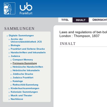
TITEL
ÜBERSICH
INHALT
SAMMLUNGEN
Laws and regulations of bet-ḥol
London : Thompson, 1837
Digitale Sammlungen
Archiv der
Universitätsbibliothek JCS
INHALT
Biologie
Frankfurt und Seltene Drucke
Handschriften und Inkunabeln
Judaica
Compact Memory
Freimann-Sammlung
Hebräische Handschriften
Hebräische Inkunabeln
Jiddische Drucke
Judaica Frankfurt
Kataloge
Rothschild-Sammlung
Kinderbuchsammlungen
Koloniale Sammlungen
Musik und Theater
Nachlässe