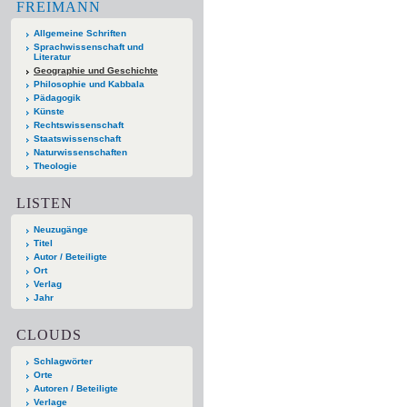
FREIMANN
Allgemeine Schriften
Sprachwissenschaft und
Literatur
Geographie und Geschichte
Philosophie und Kabbala
Pädagogik
Künste
Rechtswissenschaft
Staatswissenschaft
Naturwissenschaften
Theologie
LISTEN
Neuzugänge
Titel
Autor / Beteiligte
Ort
Verlag
Jahr
CLOUDS
Schlagwörter
Orte
Autoren / Beteiligte
Verlage