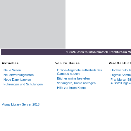
© 2026 Universitätsbibliothek Frankfurt am M
Aktuelles
Von zu Hause
Veröffentli
Neue Seiten
Online-Angebote außerhalb des
Hochschulpubl
Campus nutzen
Neuerwerbungslisten
Digitale Samm
Bücher online bestellen
Neue Datenbanken
Frankfurter Bi
Verlängern, Konto abfragen
Ausstellungsk
Führungen und Schulungen
Hilfe zu Ihrem Konto
Visual Library Server 2018