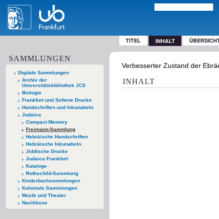
TITEL
ÜBERSICH
INHALT
SAMMLUNGEN
Verbesserter Zustand der Ebräe
Digitale Sammlungen
Archiv der
INHALT
Universitätsbibliothek JCS
Biologie
Frankfurt und Seltene Drucke
Handschriften und Inkunabeln
Judaica
Compact Memory
Freimann-Sammlung
Hebräische Handschriften
Hebräische Inkunabeln
Jiddische Drucke
Judaica Frankfurt
Kataloge
Rothschild-Sammlung
Kinderbuchsammlungen
Koloniale Sammlungen
Musik und Theater
Nachlässe