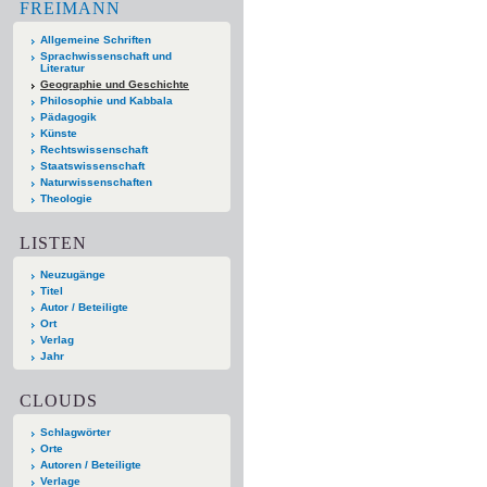
FREIMANN
Allgemeine Schriften
Sprachwissenschaft und
Literatur
Geographie und Geschichte
Philosophie und Kabbala
Pädagogik
Künste
Rechtswissenschaft
Staatswissenschaft
Naturwissenschaften
Theologie
LISTEN
Neuzugänge
Titel
Autor / Beteiligte
Ort
Verlag
Jahr
CLOUDS
Schlagwörter
Orte
Autoren / Beteiligte
Verlage