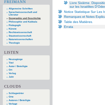
FREIMANN
Livre Sixième. Disposit
sur les Israélites D'Ode
Allgemeine Schriften
Notice Statistique Sur Les 
Sprachwissenschaft und
Literatur
Remarques et Notes Explica
Geographie und Geschichte
Table des Matières.
Philosophie und Kabbala
Pädagogik
Errata
Künste
Rechtswissenschaft
Staatswissenschaft
Naturwissenschaften
Theologie
LISTEN
Neuzugänge
Titel
Autor / Beteiligte
Ort
Verlag
Jahr
CLOUDS
Schlagwörter
Orte
Autoren / Beteiligte
Verlage