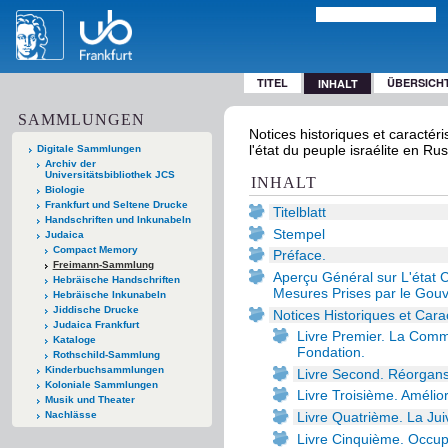
TITEL
ÜBERSICH
INHALT
SAMMLUNGEN
Notices historiques et caractér
l'état du peuple israélite en R
Digitale Sammlungen
Archiv der
Universitätsbibliothek JCS
INHALT
Biologie
Frankfurt und Seltene Drucke
Titelblatt
Handschriften und Inkunabeln
Stempel
Judaica
Compact Memory
Préface.
Freimann-Sammlung
Aperçu Général sur L'état Ci
Hebräische Handschriften
Mesures Prises par le Gouve
Hebräische Inkunabeln
Jiddische Drucke
Notices Historiques et Cara
Judaica Frankfurt
Livre Premier. La Com
Kataloge
Fondation.
Rothschild-Sammlung
Kinderbuchsammlungen
Livre Second. Réorgans
Koloniale Sammlungen
Livre Troisième. Amélio
Musik und Theater
Livre Quatrième. La Ju
Nachlässe
Livre Cinquième. Occup