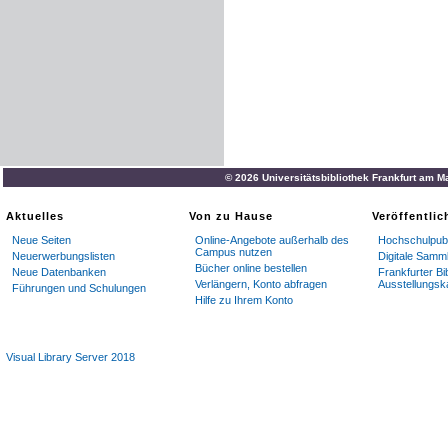
© 2026 Universitätsbibliothek Frankfurt am M
Aktuelles
Von zu Hause
Veröffentli
Neue Seiten
Online-Angebote außerhalb des
Hochschulpubl
Campus nutzen
Neuerwerbungslisten
Digitale Samm
Bücher online bestellen
Neue Datenbanken
Frankfurter Bi
Verlängern, Konto abfragen
Ausstellungsk
Führungen und Schulungen
Hilfe zu Ihrem Konto
Visual Library Server 2018