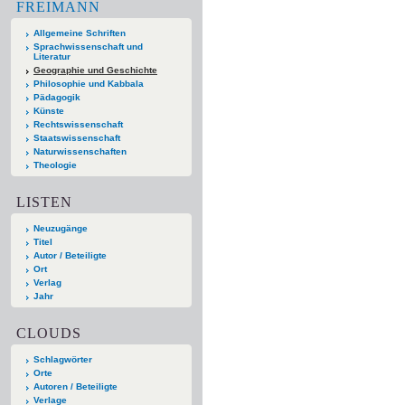
FREIMANN
Allgemeine Schriften
Sprachwissenschaft und
Literatur
Geographie und Geschichte
Philosophie und Kabbala
Pädagogik
Künste
Rechtswissenschaft
Staatswissenschaft
Naturwissenschaften
Theologie
LISTEN
Neuzugänge
Titel
Autor / Beteiligte
Ort
Verlag
Jahr
CLOUDS
Schlagwörter
Orte
Autoren / Beteiligte
Verlage