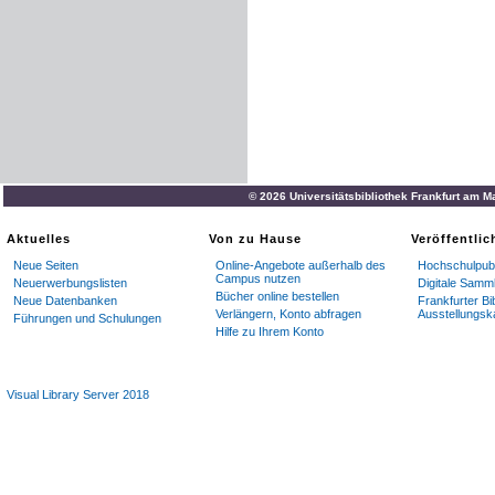
© 2026 Universitätsbibliothek Frankfurt am M
Aktuelles
Von zu Hause
Veröffentli
Neue Seiten
Online-Angebote außerhalb des
Hochschulpubl
Campus nutzen
Neuerwerbungslisten
Digitale Samm
Bücher online bestellen
Neue Datenbanken
Frankfurter Bi
Verlängern, Konto abfragen
Ausstellungsk
Führungen und Schulungen
Hilfe zu Ihrem Konto
Visual Library Server 2018