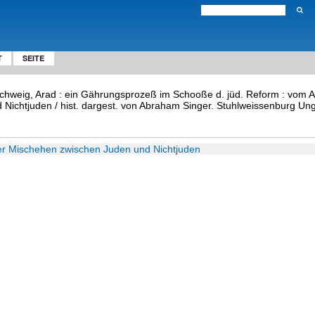
T
SEITE
schweig, Arad : ein Gährungsprozeß im Schooße d. jüd. Reform : vom A
ichtjuden / hist. dargest. von Abraham Singer. Stuhlweissenburg Unga
er Mischehen zwischen Juden und Nichtjuden