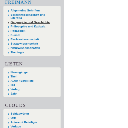
FREIMANN
Allgemeine Schriften
Sprachwissenschaft und
Literatur
Geographie und Geschichte
Philosophie und Kabbala
Pädagogik
Künste
Rechtswissenschaft
Staatswissenschaft
Naturwissenschaften
Theologie
LISTEN
Neuzugänge
Titel
Autor / Beteiligte
Ort
Verlag
Jahr
CLOUDS
Schlagwörter
Orte
Autoren / Beteiligte
Verlage