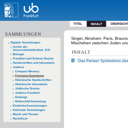
TITEL
ÜBERSICH
INHALT
SAMMLUNGEN
Singer, Abraham: Paris, Braun
Mischehen zwischen Juden und N
Digitale Sammlungen
Archiv der
Universitätsbibliothek JCS
INHALT
Biologie
Frankfurt und Seltene Drucke
Das Pariser Synhedrion üb
Handschriften und Inkunabeln
Judaica
Compact Memory
Freimann-Sammlung
Hebräische Handschriften
Hebräische Inkunabeln
Jiddische Drucke
Judaica Frankfurt
Kataloge
Rothschild-Sammlung
Kinderbuchsammlungen
Koloniale Sammlungen
Musik und Theater
Nachlässe