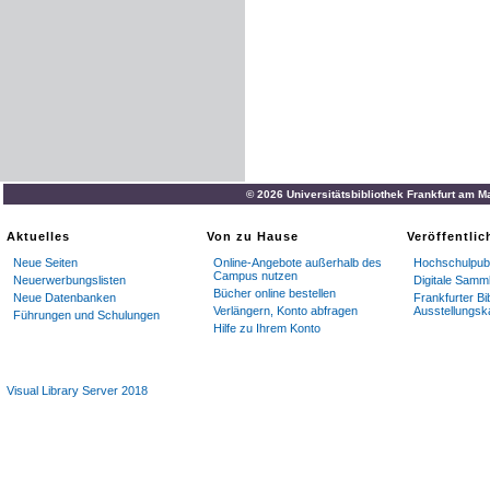
© 2026 Universitätsbibliothek Frankfurt am M
Aktuelles
Von zu Hause
Veröffentli
Neue Seiten
Online-Angebote außerhalb des
Hochschulpubl
Campus nutzen
Neuerwerbungslisten
Digitale Samm
Bücher online bestellen
Neue Datenbanken
Frankfurter Bi
Verlängern, Konto abfragen
Ausstellungsk
Führungen und Schulungen
Hilfe zu Ihrem Konto
Visual Library Server 2018