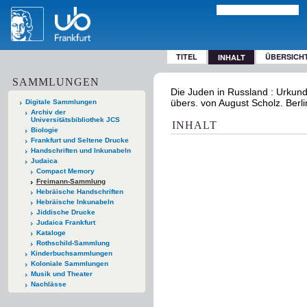
TITEL
ÜBERSICH
INHALT
SAMMLUNGEN
Die Juden in Russland : Urkund
übers. von August Scholz. Berl
Digitale Sammlungen
Archiv der
Universitätsbibliothek JCS
INHALT
Biologie
Frankfurt und Seltene Drucke
Handschriften und Inkunabeln
Judaica
Compact Memory
Freimann-Sammlung
Hebräische Handschriften
Hebräische Inkunabeln
Jiddische Drucke
Judaica Frankfurt
Kataloge
Rothschild-Sammlung
Kinderbuchsammlungen
Koloniale Sammlungen
Musik und Theater
Nachlässe