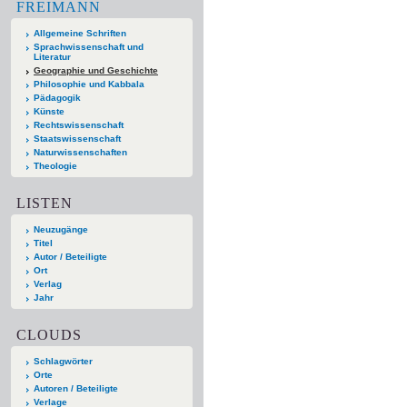
FREIMANN
Allgemeine Schriften
Sprachwissenschaft und
Literatur
Geographie und Geschichte
Philosophie und Kabbala
Pädagogik
Künste
Rechtswissenschaft
Staatswissenschaft
Naturwissenschaften
Theologie
LISTEN
Neuzugänge
Titel
Autor / Beteiligte
Ort
Verlag
Jahr
CLOUDS
Schlagwörter
Orte
Autoren / Beteiligte
Verlage