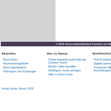
© 2026 Universitätsbibliothek Frankfurt am M
Aktuelles
Von zu Hause
Veröffentli
Neue Seiten
Online-Angebote außerhalb des
Hochschulpubl
Campus nutzen
Neuerwerbungslisten
Digitale Samm
Bücher online bestellen
Neue Datenbanken
Frankfurter Bi
Verlängern, Konto abfragen
Ausstellungsk
Führungen und Schulungen
Hilfe zu Ihrem Konto
Visual Library Server 2018