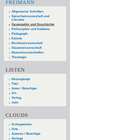
FREIMANN
Allgemeine Schriften
Sprachwissenschaft und
Literatur
Geographie und Geschichte
Philosophie und Kabbala
Pädagogik
Künste
Rechtswissenschaft
Staatswissenschaft
Naturwissenschaften
Theologie
LISTEN
Neuzugänge
Titel
Autor / Beteiligte
Ort
Verlag
Jahr
CLOUDS
Schlagwörter
Orte
Autoren / Beteiligte
Verlage