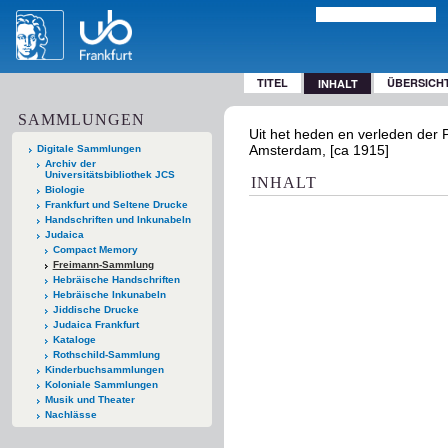
TITEL
ÜBERSICH
INHALT
SAMMLUNGEN
Uit het heden en verleden der P
Amsterdam, [ca 1915]
Digitale Sammlungen
Archiv der
Universitätsbibliothek JCS
INHALT
Biologie
Frankfurt und Seltene Drucke
Handschriften und Inkunabeln
Judaica
Compact Memory
Freimann-Sammlung
Hebräische Handschriften
Hebräische Inkunabeln
Jiddische Drucke
Judaica Frankfurt
Kataloge
Rothschild-Sammlung
Kinderbuchsammlungen
Koloniale Sammlungen
Musik und Theater
Nachlässe