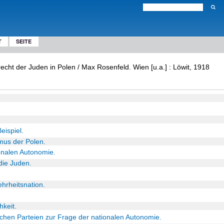
T
SEITE
cht der Juden in Polen / Max Rosenfeld. Wien [u.a.] : Löwit, 1918
eispiel.
smus der Polen.
onalen Autonomie.
 die Juden.
ehrheitsnation.
hkeit.
ischen Parteien zur Frage der nationalen Autonomie.