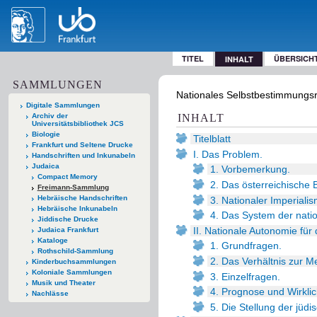
TITEL
ÜBERSICH
INHALT
SAMMLUNGEN
Nationales Selbstbestimmungsre
Digitale Sammlungen
Archiv der
INHALT
Universitätsbibliothek JCS
Biologie
Titelblatt
Frankfurt und Seltene Drucke
I. Das Problem.
Handschriften und Inkunabeln
Judaica
1. Vorbemerkung.
Compact Memory
2. Das österreichische B
Freimann-Sammlung
Hebräische Handschriften
3. Nationaler Imperiali
Hebräische Inkunabeln
4. Das System der nati
Jiddische Drucke
II. Nationale Autonomie für
Judaica Frankfurt
Kataloge
1. Grundfragen.
Rothschild-Sammlung
2. Das Verhältnis zur M
Kinderbuchsammlungen
Koloniale Sammlungen
3. Einzelfragen.
Musik und Theater
4. Prognose und Wirklic
Nachlässe
5. Die Stellung der jüd