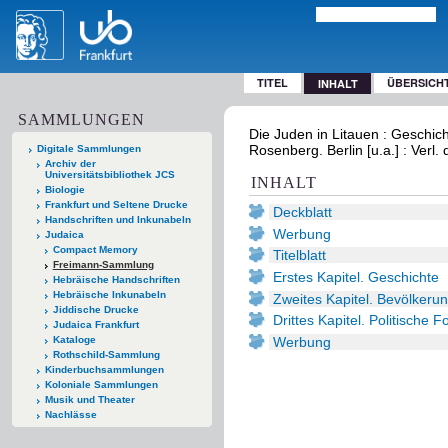
TITEL
ÜBERSICH
INHALT
SAMMLUNGEN
Die Juden in Litauen : Geschic
Rosenberg. Berlin [u.a.] : Ver
Digitale Sammlungen
Archiv der
Universitätsbibliothek JCS
INHALT
Biologie
Frankfurt und Seltene Drucke
Deckblatt
Handschriften und Inkunabeln
Werbung
Judaica
Compact Memory
Titelblatt
Freimann-Sammlung
Erstes Kapitel. Geschichte
Hebräische Handschriften
Hebräische Inkunabeln
Zweites Kapitel. Bevölkerun
Jiddische Drucke
Drittes Kapitel. Politische 
Judaica Frankfurt
Werbung
Kataloge
Rothschild-Sammlung
Kinderbuchsammlungen
Koloniale Sammlungen
Musik und Theater
Nachlässe