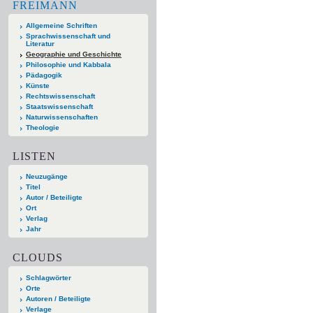
FREIMANN
Allgemeine Schriften
Sprachwissenschaft und
Literatur
Geographie und Geschichte
Philosophie und Kabbala
Pädagogik
Künste
Rechtswissenschaft
Staatswissenschaft
Naturwissenschaften
Theologie
LISTEN
Neuzugänge
Titel
Autor / Beteiligte
Ort
Verlag
Jahr
CLOUDS
Schlagwörter
Orte
Autoren / Beteiligte
Verlage