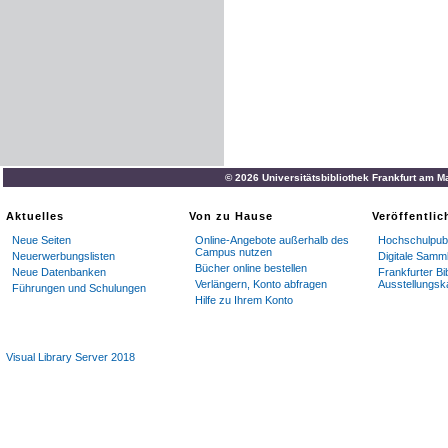
© 2026 Universitätsbibliothek Frankfurt am M
Aktuelles
Von zu Hause
Veröffentli
Neue Seiten
Online-Angebote außerhalb des
Hochschulpubl
Campus nutzen
Neuerwerbungslisten
Digitale Samm
Bücher online bestellen
Neue Datenbanken
Frankfurter Bi
Verlängern, Konto abfragen
Ausstellungsk
Führungen und Schulungen
Hilfe zu Ihrem Konto
Visual Library Server 2018