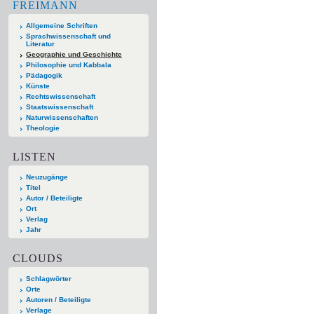
FREIMANN
Allgemeine Schriften
Sprachwissenschaft und
Literatur
Geographie und Geschichte
Philosophie und Kabbala
Pädagogik
Künste
Rechtswissenschaft
Staatswissenschaft
Naturwissenschaften
Theologie
LISTEN
Neuzugänge
Titel
Autor / Beteiligte
Ort
Verlag
Jahr
CLOUDS
Schlagwörter
Orte
Autoren / Beteiligte
Verlage