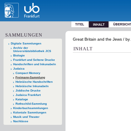
TITEL
ÜBERSICH
INHALT
SAMMLUNGEN
Great Britain and the Jews / b
Digitale Sammlungen
Archiv der
INHALT
Universitätsbibliothek JCS
Biologie
Frankfurt und Seltene Drucke
Handschriften und Inkunabeln
Judaica
Compact Memory
Freimann-Sammlung
Hebräische Handschriften
Hebräische Inkunabeln
Jiddische Drucke
Judaica Frankfurt
Kataloge
Rothschild-Sammlung
Kinderbuchsammlungen
Koloniale Sammlungen
Musik und Theater
Nachlässe