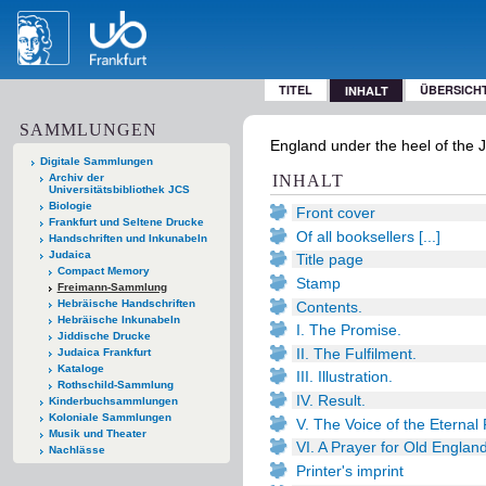
TITEL
ÜBERSICH
INHALT
SAMMLUNGEN
England under the heel of the J
Digitale Sammlungen
Archiv der
INHALT
Universitätsbibliothek JCS
Biologie
Front cover
Frankfurt und Seltene Drucke
Of all booksellers [...]
Handschriften und Inkunabeln
Judaica
Title page
Compact Memory
Stamp
Freimann-Sammlung
Hebräische Handschriften
Contents.
Hebräische Inkunabeln
I. The Promise.
Jiddische Drucke
II. The Fulfilment.
Judaica Frankfurt
Kataloge
III. Illustration.
Rothschild-Sammlung
IV. Result.
Kinderbuchsammlungen
Koloniale Sammlungen
V. The Voice of the Eternal
Musik und Theater
VI. A Prayer for Old England
Nachlässe
Printer's imprint