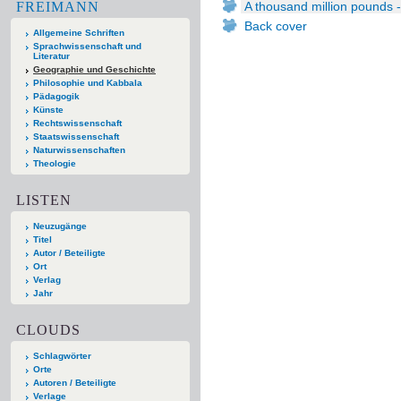
FREIMANN
A thousand million pounds -
Back cover
Allgemeine Schriften
Sprachwissenschaft und
Literatur
Geographie und Geschichte
Philosophie und Kabbala
Pädagogik
Künste
Rechtswissenschaft
Staatswissenschaft
Naturwissenschaften
Theologie
LISTEN
Neuzugänge
Titel
Autor / Beteiligte
Ort
Verlag
Jahr
CLOUDS
Schlagwörter
Orte
Autoren / Beteiligte
Verlage