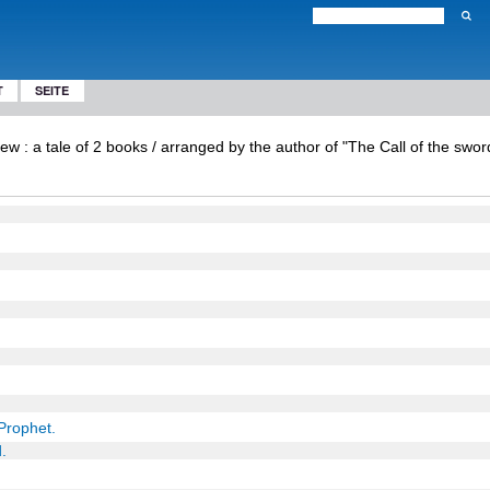
T
SEITE
ew : a tale of 2 books / arranged by the author of "The Call of the swo
 Prophet.
.