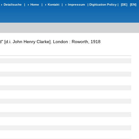
Detailsuche
|
Home
|
Kontakt
|
Impressum
|
Digitization Policy
|
[DE]
[EN]
rd" [d.i. John Henry Clarke]. London : Roworth, 1918