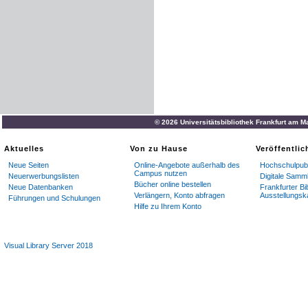
© 2026 Universitätsbibliothek Frankfurt am M
Aktuelles
Von zu Hause
Veröffentli
Neue Seiten
Online-Angebote außerhalb des
Hochschulpubl
Campus nutzen
Neuerwerbungslisten
Digitale Samm
Bücher online bestellen
Neue Datenbanken
Frankfurter Bi
Verlängern, Konto abfragen
Ausstellungsk
Führungen und Schulungen
Hilfe zu Ihrem Konto
Visual Library Server 2018