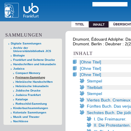
TITEL
ÜBERSICH
INHALT
SAMMLUNGEN
Drumont, Édouard Adolphe: Das
Drumont. Berlin : Deubner : 2(2
Digitale Sammlungen
Archiv der
Universitätsbibliothek JCS
INHALT
Biologie
Frankfurt und Seltene Drucke
[Ohne Titel]
Handschriften und Inkunabeln
[Ohne Titel]
Judaica
Compact Memory
[Ohne Titel]
Freimann-Sammlung
Stempel
Hebräische Handschriften
Hebräische Inkunabeln
Titelblatt
Jiddische Drucke
Stempel
Judaica Frankfurt
Viertes Buch. Cremieux 
Kataloge
Rothschild-Sammlung
Fünftes Buch. Das verju
Kinderbuchsammlungen
Sechstes Buch. Die jüdi
Koloniale Sammlungen
Musik und Theater
I. Die Freimaurer.
Nachlässe
II. Die Protestanten.