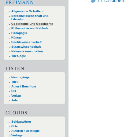
III. Die Juden.
FREIMANN
Allgemeine Schriften
Sprachwissenschaft und
Literatur
Geographie und Geschichte
Philosophie und Kabbala
Pädagogik
Künste
Rechtswissenschaft
Staatswissenschaft
Naturwissenschaften
Theologie
LISTEN
Neuzugänge
Titel
Autor / Beteiligte
Ort
Verlag
Jahr
CLOUDS
Schlagwörter
Orte
Autoren / Beteiligte
Verlage