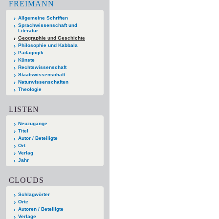
FREIMANN
Allgemeine Schriften
Sprachwissenschaft und
Literatur
Geographie und Geschichte
Philosophie und Kabbala
Pädagogik
Künste
Rechtswissenschaft
Staatswissenschaft
Naturwissenschaften
Theologie
LISTEN
Neuzugänge
Titel
Autor / Beteiligte
Ort
Verlag
Jahr
CLOUDS
Schlagwörter
Orte
Autoren / Beteiligte
Verlage