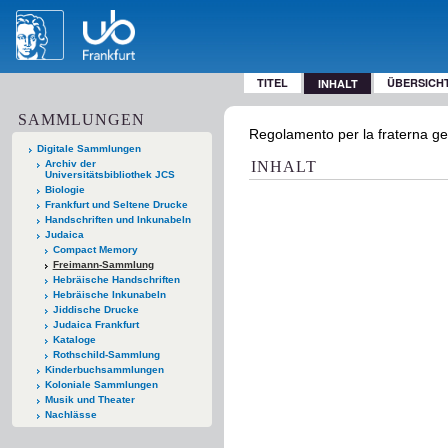
TITEL
ÜBERSICH
INHALT
SAMMLUNGEN
Regolamento per la fraterna gen
Digitale Sammlungen
Archiv der
INHALT
Universitätsbibliothek JCS
Biologie
Frankfurt und Seltene Drucke
Handschriften und Inkunabeln
Judaica
Compact Memory
Freimann-Sammlung
Hebräische Handschriften
Hebräische Inkunabeln
Jiddische Drucke
Judaica Frankfurt
Kataloge
Rothschild-Sammlung
Kinderbuchsammlungen
Koloniale Sammlungen
Musik und Theater
Nachlässe