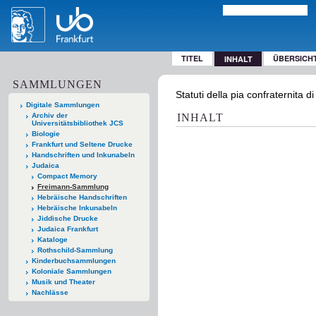
TITEL
ÜBERSICH
INHALT
SAMMLUNGEN
Statuti della pia confraternita 
Digitale Sammlungen
Archiv der
INHALT
Universitätsbibliothek JCS
Biologie
Frankfurt und Seltene Drucke
Handschriften und Inkunabeln
Judaica
Compact Memory
Freimann-Sammlung
Hebräische Handschriften
Hebräische Inkunabeln
Jiddische Drucke
Judaica Frankfurt
Kataloge
Rothschild-Sammlung
Kinderbuchsammlungen
Koloniale Sammlungen
Musik und Theater
Nachlässe