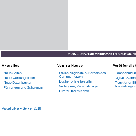
© 2026 Universitätsbibliothek Frankfurt am M
Aktuelles
Von zu Hause
Veröffentli
Neue Seiten
Online-Angebote außerhalb des
Hochschulpubl
Campus nutzen
Neuerwerbungslisten
Digitale Samm
Bücher online bestellen
Neue Datenbanken
Frankfurter Bi
Verlängern, Konto abfragen
Ausstellungsk
Führungen und Schulungen
Hilfe zu Ihrem Konto
Visual Library Server 2018