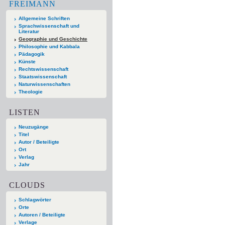
FREIMANN
Allgemeine Schriften
Sprachwissenschaft und
Literatur
Geographie und Geschichte
Philosophie und Kabbala
Pädagogik
Künste
Rechtswissenschaft
Staatswissenschaft
Naturwissenschaften
Theologie
LISTEN
Neuzugänge
Titel
Autor / Beteiligte
Ort
Verlag
Jahr
CLOUDS
Schlagwörter
Orte
Autoren / Beteiligte
Verlage