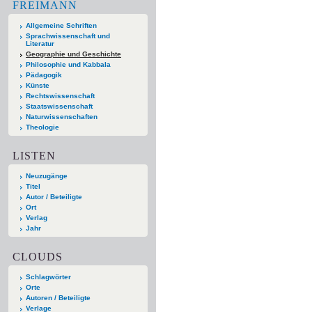
FREIMANN
Allgemeine Schriften
Sprachwissenschaft und
Literatur
Geographie und Geschichte
Philosophie und Kabbala
Pädagogik
Künste
Rechtswissenschaft
Staatswissenschaft
Naturwissenschaften
Theologie
LISTEN
Neuzugänge
Titel
Autor / Beteiligte
Ort
Verlag
Jahr
CLOUDS
Schlagwörter
Orte
Autoren / Beteiligte
Verlage