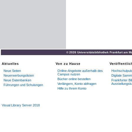
© 2026 Universitätsbibliothek Frankfurt am M
Aktuelles
Von zu Hause
Veröffentli
Neue Seiten
Online-Angebote außerhalb des
Hochschulpubl
Campus nutzen
Neuerwerbungslisten
Digitale Samm
Bücher online bestellen
Neue Datenbanken
Frankfurter Bi
Verlängern, Konto abfragen
Ausstellungsk
Führungen und Schulungen
Hilfe zu Ihrem Konto
Visual Library Server 2018