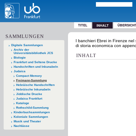
TITEL
ÜBERSICH
INHALT
SAMMLUNGEN
I banchieri Ebrei in Firenze ne
di storia economica con append
Digitale Sammlungen
Archiv der
Universitätsbibliothek JCS
INHALT
Biologie
Frankfurt und Seltene Drucke
Handschriften und Inkunabeln
Judaica
Compact Memory
Freimann-Sammlung
Hebräische Handschriften
Hebräische Inkunabeln
Jiddische Drucke
Judaica Frankfurt
Kataloge
Rothschild-Sammlung
Kinderbuchsammlungen
Koloniale Sammlungen
Musik und Theater
Nachlässe